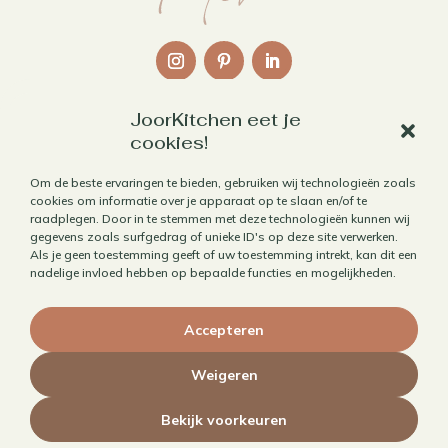
JoorKitchen eet je
Links
cookies!
Over mij
Om de beste ervaringen te bieden, gebruiken wij technologieën zoals
cookies om informatie over je apparaat op te slaan en/of te
Contact
raadplegen. Door in te stemmen met deze technologieën kunnen wij
Algemene voorwaarden
gegevens zoals surfgedrag of unieke ID's op deze site verwerken.
Als je geen toestemming geeft of uw toestemming intrekt, kan dit een
Privacybeleid
nadelige invloed hebben op bepaalde functies en mogelijkheden.
Cookiebeleid
Accepteren
Herroepen aankoop
Weigeren
Bekijk voorkeuren
© 2010 - 2026 JoorKitchen | Website door
Maaike Maakt