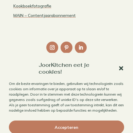
Kookboekfotografie
MAIN – Contentjaarabonnement
JoorKitchen eet je
Links
cookies!
Over mij
Om de beste ervaringen te bieden, gebruiken wij technologieën zoals
cookies om informatie over je apparaat op te slaan en/of te
Contact
raadplegen. Door in te stemmen met deze technologieën kunnen wij
Algemene voorwaarden
gegevens zoals surfgedrag of unieke ID's op deze site verwerken.
Als je geen toestemming geeft of uw toestemming intrekt, kan dit een
Privacybeleid
nadelige invloed hebben op bepaalde functies en mogelijkheden.
Cookiebeleid
Accepteren
Herroepen aankoop