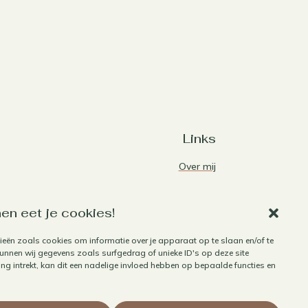
Links
Over mij
Contact
Algemene voorwaarden
en eet je cookies!
Privacybeleid
ieën zoals cookies om informatie over je apparaat op te slaan en/of te
nnen wij gegevens zoals surfgedrag of unieke ID's op deze site
Cookiebeleid
g intrekt, kan dit een nadelige invloed hebben op bepaalde functies en
Herroepen aankoop