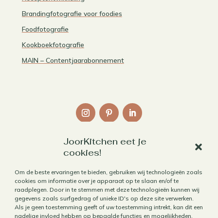
Brandingfotografie voor foodies
Foodfotografie
Kookboekfotografie
MAIN – Contentjaarabonnement
JoorKitchen eet je
Links
cookies!
Over mij
Om de beste ervaringen te bieden, gebruiken wij technologieën zoals
cookies om informatie over je apparaat op te slaan en/of te
Contact
raadplegen. Door in te stemmen met deze technologieën kunnen wij
Algemene voorwaarden
gegevens zoals surfgedrag of unieke ID's op deze site verwerken.
Als je geen toestemming geeft of uw toestemming intrekt, kan dit een
Privacybeleid
nadelige invloed hebben op bepaalde functies en mogelijkheden.