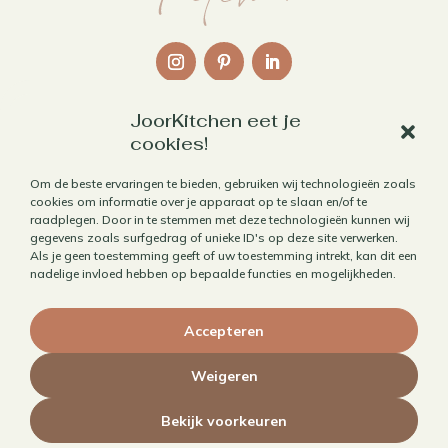
JoorKitchen eet je
Links
cookies!
Over mij
Om de beste ervaringen te bieden, gebruiken wij technologieën zoals
cookies om informatie over je apparaat op te slaan en/of te
Contact
raadplegen. Door in te stemmen met deze technologieën kunnen wij
Algemene voorwaarden
gegevens zoals surfgedrag of unieke ID's op deze site verwerken.
Als je geen toestemming geeft of uw toestemming intrekt, kan dit een
Privacybeleid
nadelige invloed hebben op bepaalde functies en mogelijkheden.
Cookiebeleid
Accepteren
Herroepen aankoop
Weigeren
Bekijk voorkeuren