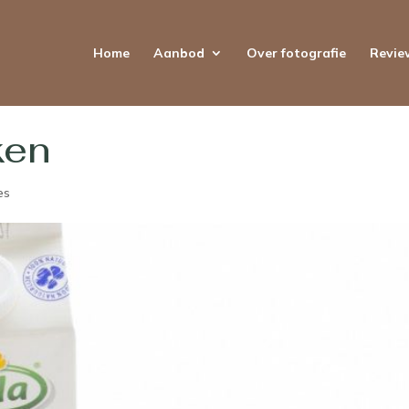
Home
Aanbod
Over fotografie
Revie
ken
es