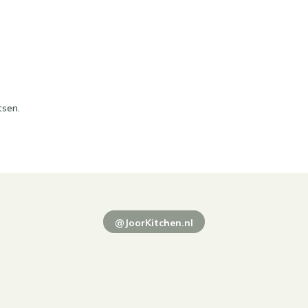
tsen.
@JoorKitchen.nl