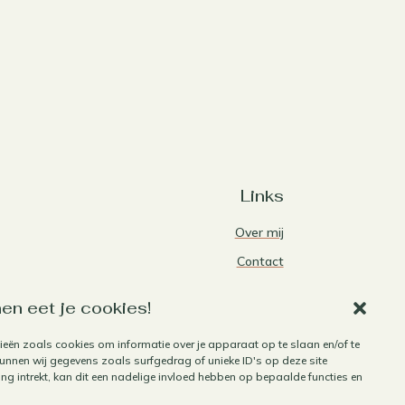
Links
Over mij
Contact
Algemene voorwaarden
en eet je cookies!
Privacybeleid
ieën zoals cookies om informatie over je apparaat op te slaan en/of te
Cookiebeleid
nnen wij gegevens zoals surfgedrag of unieke ID's op deze site
Herroepen aankoop
g intrekt, kan dit een nadelige invloed hebben op bepaalde functies en