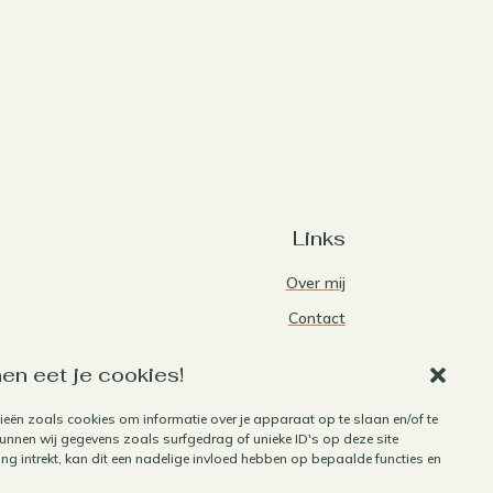
Links
Over mij
Contact
Algemene voorwaarden
en eet je cookies!
Privacybeleid
ieën zoals cookies om informatie over je apparaat op te slaan en/of te
Cookiebeleid
nnen wij gegevens zoals surfgedrag of unieke ID's op deze site
Herroepen aankoop
g intrekt, kan dit een nadelige invloed hebben op bepaalde functies en