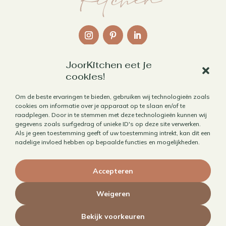
JoorKitchen eet je
Links
cookies!
Over mij
Om de beste ervaringen te bieden, gebruiken wij technologieën zoals
cookies om informatie over je apparaat op te slaan en/of te
Contact
raadplegen. Door in te stemmen met deze technologieën kunnen wij
Algemene voorwaarden
gegevens zoals surfgedrag of unieke ID's op deze site verwerken.
Als je geen toestemming geeft of uw toestemming intrekt, kan dit een
Privacybeleid
nadelige invloed hebben op bepaalde functies en mogelijkheden.
Cookiebeleid
Accepteren
Herroepen aankoop
Weigeren
Bekijk voorkeuren