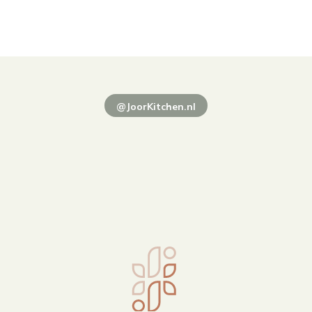
@JoorKitchen.nl