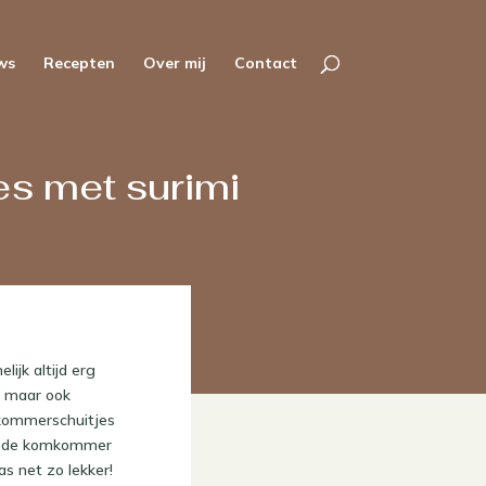
ws
Recepten
Over mij
Contact
s met surimi
ijk altijd erg
, maar ook
mkommerschuitjes
was de komkommer
s net zo lekker!