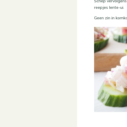
Schep vervolgens 
reepjes lente-ui.
Geen zin in komko