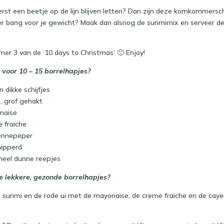
erst een beetje op de lijn blijven letten? Dan zijn deze komkommersch
er bang voor je gewicht? Maak dan alsnog de surimimix en serveer de
mer 3 van de ’10 days to Christmas’ 🙂 Enjoy!
 voor 10 – 15 borrelhapjes?
 dikke schijfjes
, grof gehakt
naise
e fraiche
yennepeper
nipperd
n heel dunne reepjes
 lekkere, gezonde borrelhapjes?
 surimi en de rode ui met de mayonaise, de creme fraiche en de cay