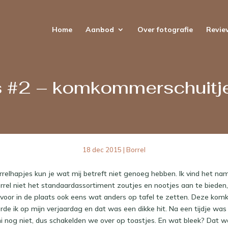
Home
Aanbod
Over fotografie
Revie
s #2 – komkommerschuitje
18 dec 2015
|
Borrel
relhapjes kun je wat mij betreft niet genoeg hebben. Ik vind het namel
orrel niet het standaardassortiment zoutjes en nootjes aan te bieden
rvoor in de plaats ook eens wat anders op tafel te zetten. Deze ko
rde ik op mijn verjaardag en dat was een dikke hit. Na een tijdje 
i nog niet, dus schakelden we over op toastjes. En wat bleek? Dat wa