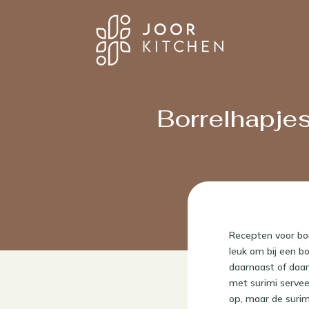
Borrelhapje
Recepten voor bor
leuk om bij een b
daarnaast of daa
met surimi servee
op, maar de surim