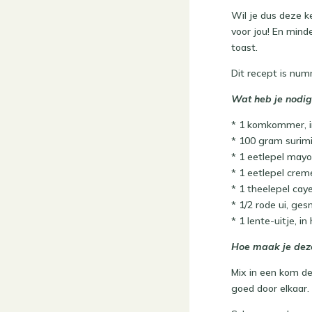
Wil je dus deze k
voor jou! En mind
toast.
Dit recept is num
Wat heb je nodig
* 1 komkommer, in
* 100 gram surimi
* 1 eetlepel mayo
* 1 eetlepel crem
* 1 theelepel ca
* 1/2 rode ui, ges
* 1 lente-uitje, i
Hoe maak je deze
Mix in een kom de
goed door elkaar.