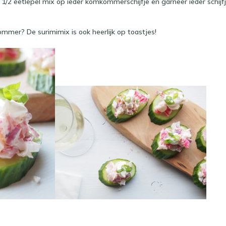
1/2 eetlepel mix op ieder komkommerschijfje en garneer ieder schij
mmer? De surimimix is ook heerlijk op toastjes!