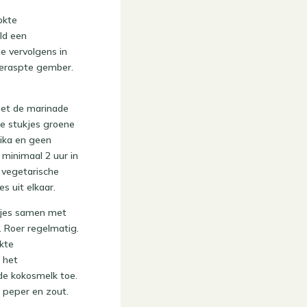
okte
ld een
e vervolgens in
geraspte gember.
met de marinade
de stukjes groene
rika en geen
 minimaal 2 uur in
 vegetarische
s uit elkaar.
akjes samen met
. Roer regelmatig.
kte
 het
de kokosmelk toe.
 peper en zout.