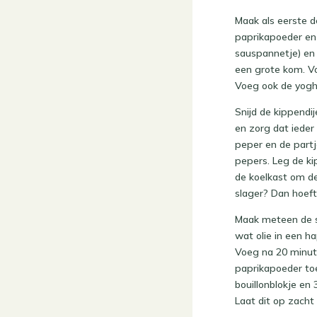
Maak als eerste d
paprikapoeder en
sauspannetje) en 
een grote kom. V
Voeg ook de yoghu
Snijd de kippendi
en zorg dat ieder
peper en de partj
pepers. Leg de ki
de koelkast om de
slager? Dan hoeft
Maak meteen de sa
wat olie in een h
Voeg na 20 minut
paprikapoeder to
bouillonblokje en
Laat dit op zach