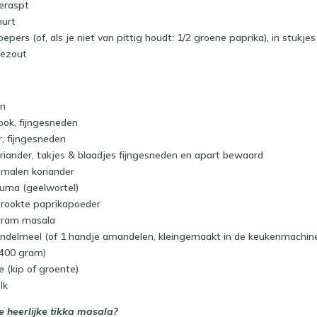
eraspt
hurt
epers (of, als je niet van pittig houdt: 1/2 groene paprika), in stukje
eezout
en
look, fijngesneden
r, fijngesneden
oriander, takjes & blaadjes fijngesneden en apart bewaard
emalen koriander
kuma (geelwortel)
erookte paprikapoeder
garam masala
andelmeel (of 1 handje amandelen, kleingemaakt in de keukenmachin
(400 gram)
je (kip of groente)
lk
 heerlijke tikka masala?