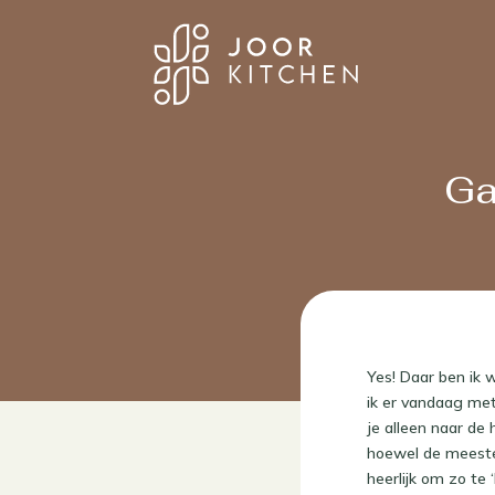
Ga
Yes! Daar ben ik 
ik er vandaag met
je alleen naar de
hoewel de meeste t
heerlijk om zo te