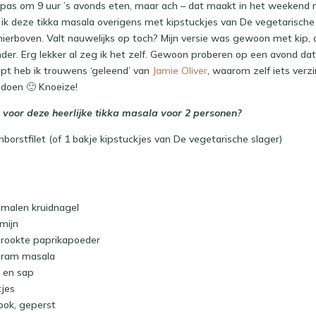
as om 9 uur ’s avonds eten, maar ach – dat maakt in het weekend ni
ik deze tikka masala overigens met kipstuckjes van De vegetarische s
hierboven. Valt nauwelijks op toch? Mijn versie was gewoon met kip, d
nder. Erg lekker al zeg ik het zelf. Gewoon proberen op een avond dat
cept heb ik trouwens ‘geleend’ van
Jamie Oliver
, waarom zelf iets verzi
 doen 🙂 Knoeize!
 voor deze heerlijke tikka masala voor 2 personen?
borstfilet (of 1 bakje kipstuckjes van De vegetarische slager)
emalen kruidnagel
omijn
erookte paprikapoeder
garam masala
p en sap
tjes
look, geperst