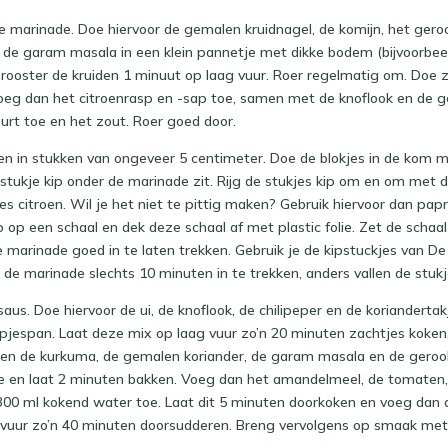
e marinade. Doe hiervoor de gemalen kruidnagel, de komijn, het gero
 de garam masala in een klein pannetje met dikke bodem (bijvoorbee
rooster de kruiden 1 minuut op laag vuur. Roer regelmatig om. Doe z
oeg dan het citroenrasp en -sap toe, samen met de knoflook en de 
rt toe en het zout. Roer goed door.
jen in stukken van ongeveer 5 centimeter. Doe de blokjes in de kom 
 stukje kip onder de marinade zit. Rijg de stukjes kip om en om met 
es citroen. Wil je het niet te pittig maken? Gebruik hiervoor dan pap
p op een schaal en dek deze schaal af met plastic folie. Zet de schaal
 marinade goed in te laten trekken. Gebruik je de kipstuckjes van De
 de marinade slechts 10 minuten in te trekken, anders vallen de stukje
us. Doe hiervoor de ui, de knoflook, de chilipeper en de koriandert
apjespan. Laat deze mix op laag vuur zo’n 20 minuten zachtjes koken
en de kurkuma, de gemalen koriander, de garam masala en de geroo
e en laat 2 minuten bakken. Voeg dan het amandelmeel, de tomaten,
 300 ml kokend water toe. Laat dit 5 minuten doorkoken en voeg dan 
t vuur zo’n 40 minuten doorsudderen. Breng vervolgens op smaak met