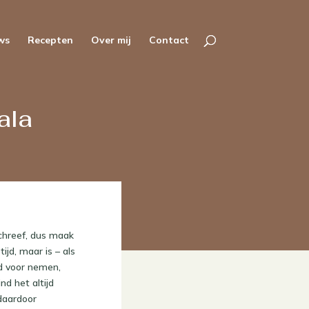
ws
Recepten
Over mij
Contact
ala
schreef, dus maak
jd, maar is – als
jd voor nemen,
nd het altijd
 daardoor