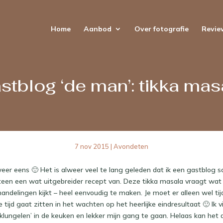
Home
Aanbod
Over fotografie
Revie
stblog ‘de man’: tikka mas
7 nov 2015
|
Avondeten
weer eens 🙂 Het is alweer veel te lang geleden dat ik een gastblog 
een een wat uitgebreider recept van. Deze tikka masala vraagt wat ti
 handelingen kijkt – heel eenvoudig te maken. Je moet er alleen wel ti
ijd gaat zitten in het wachten op het heerlijke eindresultaat 🙂 Ik vi
 ‘klungelen’ in de keuken en lekker mijn gang te gaan. Helaas kan het