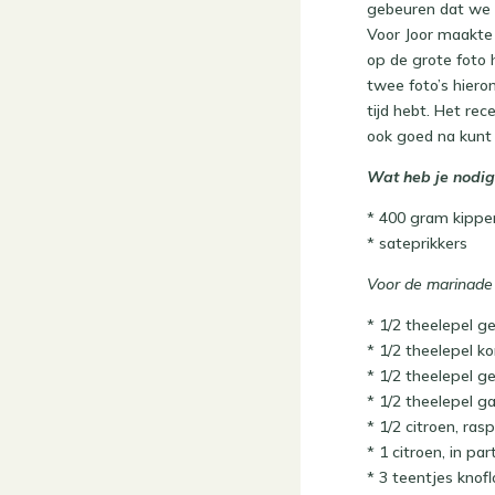
gebeuren dat we p
Voor Joor maakte 
op de grote foto 
twee foto’s hiero
tijd hebt. Het re
ook goed na kunt
Wat heb je nodig
* 400 gram kippen
* sateprikkers
Voor de marinade
* 1/2 theelepel g
* 1/2 theelepel k
* 1/2 theelepel g
* 1/2 theelepel 
* 1/2 citroen, ras
* 1 citroen, in par
* 3 teentjes knof