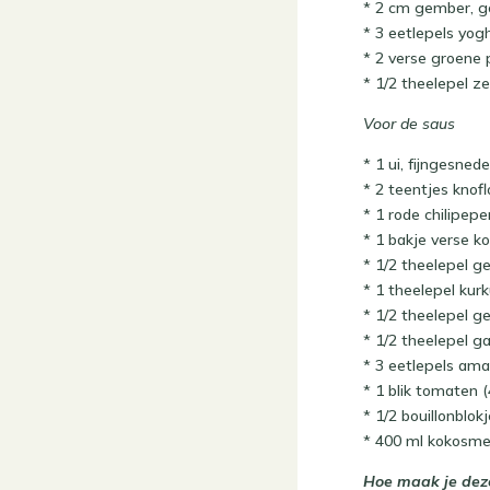
* 2 cm gember, g
* 3 eetlepels yog
* 2 verse groene p
* 1/2 theelepel z
Voor de saus
* 1 ui, fijngesned
* 2 teentjes knof
* 1 rode chilipepe
* 1 bakje verse k
* 1/2 theelepel g
* 1 theelepel kur
* 1/2 theelepel g
* 1/2 theelepel 
* 3 eetlepels am
* 1 blik tomaten 
* 1/2 bouillonblok
* 400 ml kokosme
Hoe maak je deze