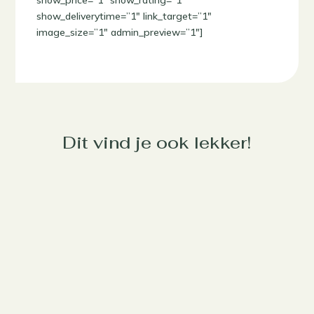
show_price=”1″ show_rating=”1″
show_deliverytime=”1″ link_target=”1″
image_size=”1″ admin_preview=”1″]
Dit vind je ook lekker!