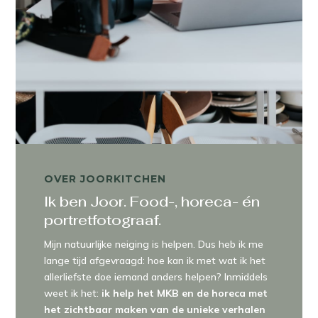
OVER JOORKITCHEN
Ik ben Joor. Food-, horeca- én
portretfotograaf.
Mijn natuurlijke neiging is helpen. Dus heb ik me
lange tijd afgevraagd: hoe kan ik met wat ik het
allerliefste doe iemand anders helpen? Inmiddels
weet ik het:
ik help het MKB en de horeca met
het zichtbaar maken van de unieke verhalen