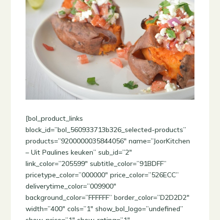
[bol_product_links
block_id=”bol_560933713b326_selected-products”
products=”9200000035844056″ name=”JoorKitchen
– Uit Paulines keuken” sub_id=”2″
link_color=”205599″ subtitle_color=”91BDFF”
pricetype_color=”000000″ price_color=”526ECC”
deliverytime_color=”009900″
background_color=”FFFFFF” border_color=”D2D2D2″
width=”400″ cols=”1″ show_bol_logo=”undefined”