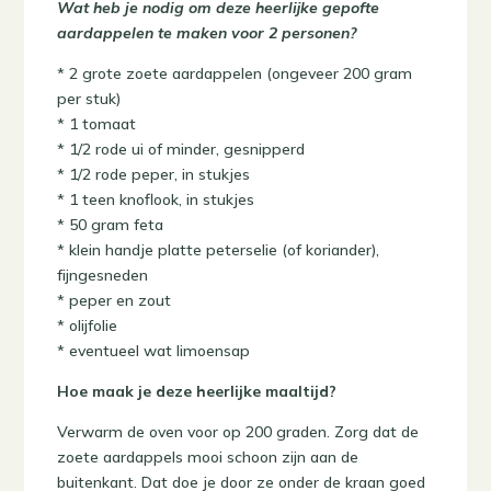
Wat heb je nodig om deze heerlijke gepofte
aardappelen te maken voor 2 personen?
* 2 grote zoete aardappelen (ongeveer 200 gram
per stuk)
* 1 tomaat
* 1/2 rode ui of minder, gesnipperd
* 1/2 rode peper, in stukjes
* 1 teen knoflook, in stukjes
* 50 gram feta
* klein handje platte peterselie (of koriander),
fijngesneden
* peper en zout
* olijfolie
* eventueel wat limoensap
Hoe maak je deze heerlijke maaltijd?
Verwarm de oven voor op 200 graden. Zorg dat de
zoete aardappels mooi schoon zijn aan de
buitenkant. Dat doe je door ze onder de kraan goed