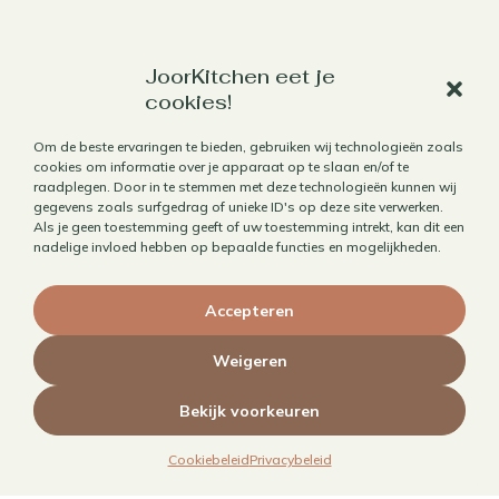
JoorKitchen eet je
Werk met mij samen
cookies!
Aanbod
Om de beste ervaringen te bieden, gebruiken wij technologieën zoals
Horecafotografie
cookies om informatie over je apparaat op te slaan en/of te
raadplegen. Door in te stemmen met deze technologieën kunnen wij
Receptontwikkeling
gegevens zoals surfgedrag of unieke ID's op deze site verwerken.
Als je geen toestemming geeft of uw toestemming intrekt, kan dit een
Brandingfotografie voor foodies
nadelige invloed hebben op bepaalde functies en mogelijkheden.
Foodfotografie
Kookboekfotografie
Accepteren
MAIN – Contentjaarabonnement
Weigeren
Bekijk voorkeuren
Cookiebeleid
Privacybeleid