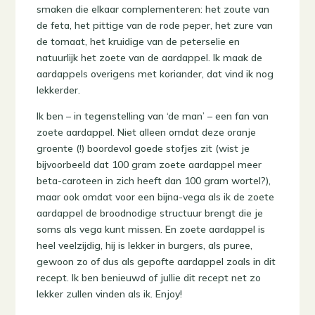
smaken die elkaar complementeren: het zoute van
de feta, het pittige van de rode peper, het zure van
de tomaat, het kruidige van de peterselie en
natuurlijk het zoete van de aardappel. Ik maak de
aardappels overigens met koriander, dat vind ik nog
lekkerder.
Ik ben – in tegenstelling van ‘de man’ – een fan van
zoete aardappel. Niet alleen omdat deze oranje
groente (!) boordevol goede stofjes zit (wist je
bijvoorbeeld dat 100 gram zoete aardappel meer
beta-caroteen in zich heeft dan 100 gram wortel?),
maar ook omdat voor een bijna-vega als ik de zoete
aardappel de broodnodige structuur brengt die je
soms als vega kunt missen. En zoete aardappel is
heel veelzijdig, hij is lekker in burgers, als puree,
gewoon zo of dus als gepofte aardappel zoals in dit
recept. Ik ben benieuwd of jullie dit recept net zo
lekker zullen vinden als ik. Enjoy!