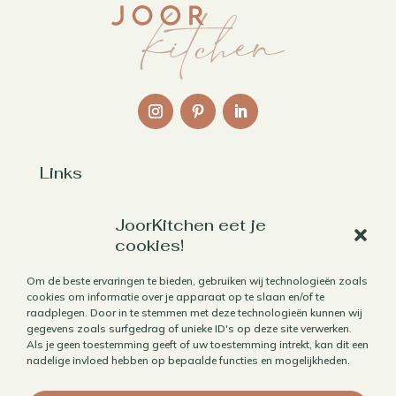
Links
Over mij
JoorKitchen eet je
Contact
cookies!
Algemene voorwaarden
Om de beste ervaringen te bieden, gebruiken wij technologieën zoals
Privacybeleid
cookies om informatie over je apparaat op te slaan en/of te
raadplegen. Door in te stemmen met deze technologieën kunnen wij
Cookiebeleid
gegevens zoals surfgedrag of unieke ID's op deze site verwerken.
Als je geen toestemming geeft of uw toestemming intrekt, kan dit een
Herroepen aankoop
nadelige invloed hebben op bepaalde functies en mogelijkheden.