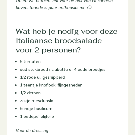
Oh en we betalen zelf voor de box van HelloFresh,
bovenstaande is puur enthousiasme 🙂
Wat heb je nodig voor deze
Italiaanse broodsalade
voor 2 personen?
5 tomaten
oud stokbrood / ciabatta of 4 oude broodjes
1/2 rode ui, gesnipperd
1 teentje knoflook, fijngesneden
1/2 citroen
zakje mesclunsla
handje basilicum
1 eetlepel olijfolie
Voor de dressing