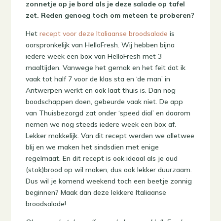
zonnetje op je bord als je deze salade op tafel
zet. Reden genoeg toch om meteen te proberen?
Het
recept voor deze Italiaanse broodsalade
is
oorspronkelijk van HelloFresh. Wij hebben bijna
iedere week een box van HelloFresh met 3
maaltijden. Vanwege het gemak en het feit dat ik
vaak tot half 7 voor de klas sta en ‘de man’ in
Antwerpen werkt en ook laat thuis is. Dan nog
boodschappen doen, gebeurde vaak niet. De app
van Thuisbezorgd zat onder ‘speed dial’ en daarom
nemen we nog steeds iedere week een box af.
Lekker makkelijk. Van dit recept werden we alletwee
blij en we maken het sindsdien met enige
regelmaat. En dit recept is ook ideaal als je oud
(stok)brood op wil maken, dus ook lekker duurzaam.
Dus wil je komend weekend toch een beetje zonnig
beginnen? Maak dan deze lekkere Italiaanse
broodsalade!