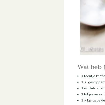
Wat heb 
1 teentje knofl
1 ui, gesnipper
3 wortels, in s
3 takjes verse t
1 blikje gepeld