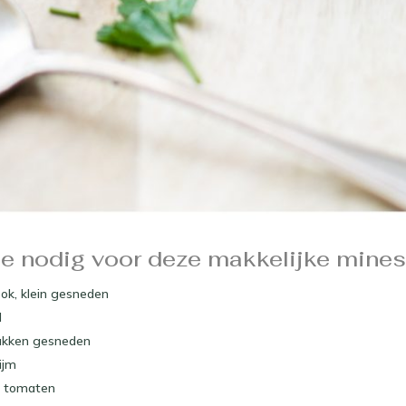
je nodig voor deze makkelijke mines
ook, klein gesneden
d
tukken gesneden
ijm
e tomaten