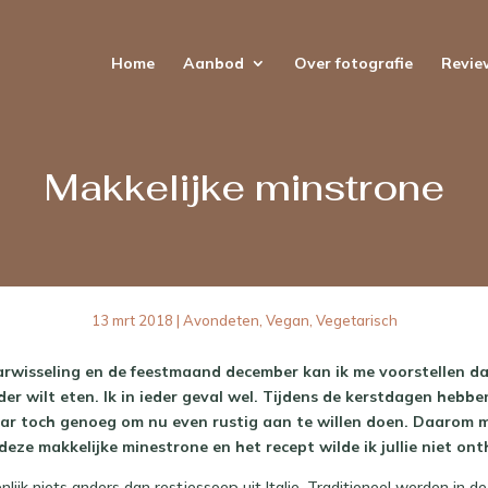
Home
Aanbod
Over fotografie
Revie
Makkelijke minstrone
13 mrt 2018
|
Avondeten
,
Vegan
,
Vegetarisch
arwisseling en de feestmaand december kan ik me voorstellen d
der wilt eten. Ik in ieder geval wel. Tijdens de kerstdagen hebbe
ar toch genoeg om nu even rustig aan te willen doen. Daarom 
eze makkelijke minestrone en het recept wilde ik jullie niet on
nlijk niets anders dan restjessoep uit Italie. Traditioneel werden in 