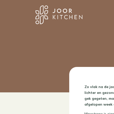
Zo vlak na de ja
lichter en gezon
gek gegeten, ma
afgelopen week d
Minestrone is eige