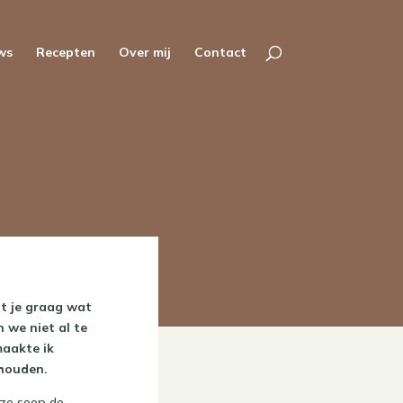
ws
Recepten
Over mij
Contact
at je graag wat
n we niet al te
maakte ik
thouden.
deze soep de