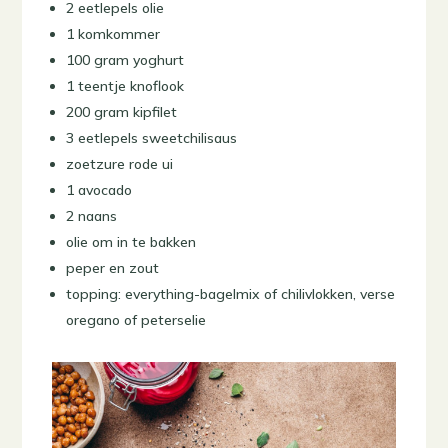
2 eetlepels olie
1 komkommer
100 gram yoghurt
1 teentje knoflook
200 gram kipfilet
3 eetlepels sweetchilisaus
zoetzure rode ui
1 avocado
2 naans
olie om in te bakken
peper en zout
topping: everything-bagelmix of chilivlokken, verse
oregano of peterselie