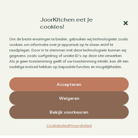
JoorKitchen eet je
Werk met mij samen
cookies!
Aanbod
Om de beste ervaringen te bieden, gebruiken wij technologieën zoals
Horecafotografie
cookies om informatie over je apparaat op te slaan en/of te
raadplegen. Door in te stemmen met deze technologieën kunnen wij
Receptontwikkeling
gegevens zoals surfgedrag of unieke ID's op deze site verwerken.
Als je geen toestemming geeft of uw toestemming intrekt, kan dit een
Brandingfotografie voor foodies
nadelige invloed hebben op bepaalde functies en mogelijkheden.
Foodfotografie
Kookboekfotografie
Accepteren
MAIN – Contentjaarabonnement
Weigeren
Bekijk voorkeuren
Cookiebeleid
Privacybeleid