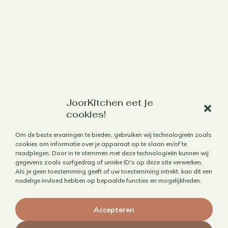
Werk met mij samen
JoorKitchen eet je
cookies!
Aanbod
Om de beste ervaringen te bieden, gebruiken wij technologieën zoals
Horecafotografie
cookies om informatie over je apparaat op te slaan en/of te
raadplegen. Door in te stemmen met deze technologieën kunnen wij
Receptontwikkeling
gegevens zoals surfgedrag of unieke ID's op deze site verwerken.
Brandingfotografie voor foodies
Als je geen toestemming geeft of uw toestemming intrekt, kan dit een
nadelige invloed hebben op bepaalde functies en mogelijkheden.
Foodfotografie
Kookboekfotografie
Accepteren
MAIN – Contentjaarabonnement