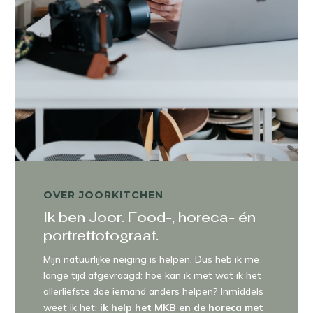
OVER JOORKITCHEN
Ik ben Joor. Food-, horeca- én
portretfotograaf.
Mijn natuurlijke neiging is helpen. Dus heb ik me
lange tijd afgevraagd: hoe kan ik met wat ik het
allerliefste doe iemand anders helpen? Inmiddels
weet ik het:
ik help het MKB en de horeca met