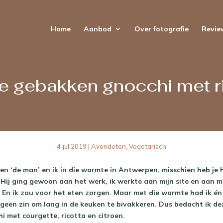
Home
Aanbod
Over fotografie
Revie
e gebakken gnocchi met r
4 jul 2019
|
Avondeten
,
Vegetarisch
n ‘de man’ en ik in die warmte in Antwerpen, misschien heb je 
. Hij ging gewoon aan het werk, ik werkte aan mijn site en aan m
 En ik zou voor het eten zorgen. Maar met die warmte had ik én
geen zin om lang in de keuken te bivakkeren. Dus bedacht ik dez
 met courgette, ricotta en citroen.