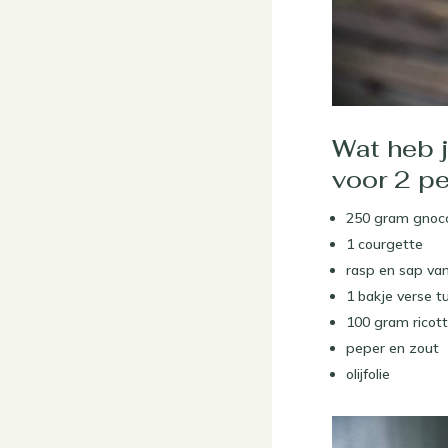
Wat heb 
voor 2 p
250 gram gnoc
1 courgette
rasp en sap van
1 bakje verse t
100 gram ricot
peper en zout
olijfolie