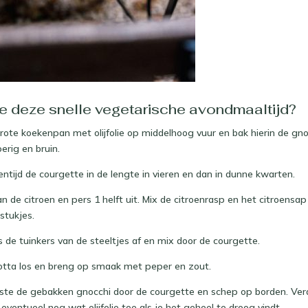
e deze snelle vegetarische avondmaaltijd?
ote koekenpan met olijfolie op middelhoog vuur en bak hierin de gno
rig en bruin.
sentijd de courgette in de lengte in vieren en dan in dunne kwarten.
an de citroen en pers 1 helft uit. Mix de citroenrasp en het citroensa
stukjes.
s de tuinkers van de steeltjes af en mix door de courgette.
cotta los en breng op smaak met peper en zout.
atste de gebakken gnocchi door de courgette en schep op borden. Verd
ventueel nog wat olijfolie toe als je het geheel te droog vindt.