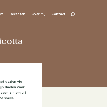
ws
Recepten
Over mij
Contact
icotta
het gezien via
ijn doelen voor
 geen zin om uit
e snelle