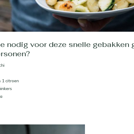
je nodig voor deze snelle gebakken 
ersonen?
chi
 1 citroen
uinkers
ta