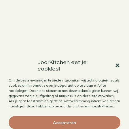
Werk met mij samen
JoorKitchen eet je
cookies!
Aanbod
Om de beste ervaringen te bieden, gebruiken wij technologieën zoals
Horecafotografie
cookies om informatie over je apparaat op te slaan en/of te
raadplegen. Door in te stemmen met deze technologieën kunnen wij
Receptontwikkeling
gegevens zoals surfgedrag of unieke ID's op deze site verwerken.
Brandingfotografie voor foodies
Als je geen toestemming geeft of uw toestemming intrekt, kan dit een
nadelige invloed hebben op bepaalde functies en mogelijkheden.
Foodfotografie
Kookboekfotografie
Accepteren
MAIN – Contentjaarabonnement