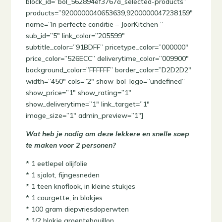
block_id=”bol_562894ef3767a_selected-products”
products=”9200000040653639,9200000047238159″
name=”In perfecte conditie – JoorKitchen ”
sub_id=”5″ link_color=”205599″
subtitle_color=”91BDFF” pricetype_color=”000000″
price_color=”526ECC” deliverytime_color=”009900″
background_color=”FFFFFF” border_color=”D2D2D2″
width=”450″ cols=”2″ show_bol_logo=”undefined”
show_price=”1″ show_rating=”1″
show_deliverytime=”1″ link_target=”1″
image_size=”1″ admin_preview=”1″]
Wat heb je nodig om deze lekkere en snelle soep
te maken voor 2 personen?
* 1 eetlepel olijfolie
* 1 sjalot, fijngesneden
* 1 teen knoflook, in kleine stukjes
* 1 courgette, in blokjes
* 100 gram diepvriesdoperwten
* 1/2 blokje groentebouillon