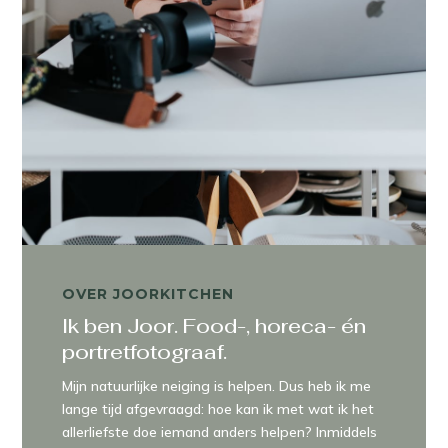
OVER JOORKITCHEN
Ik ben Joor. Food-, horeca- én
portretfotograaf.
Mijn natuurlijke neiging is helpen. Dus heb ik me
lange tijd afgevraagd: hoe kan ik met wat ik het
allerliefste doe iemand anders helpen? Inmiddels