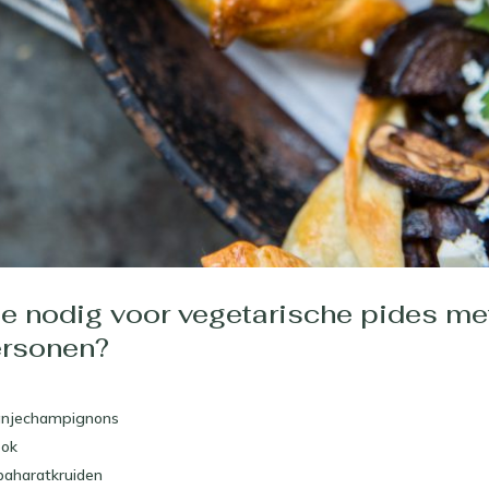
je nodig voor vegetarische pides me
ersonen?
anjechampignons
ook
baharatkruiden