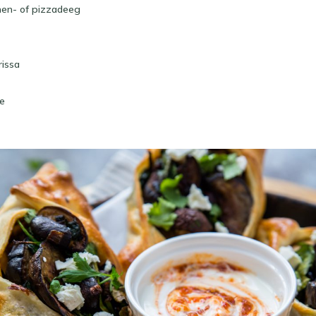
hen- of pizzadeeg
rissa
ie