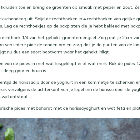
tkruiden toe en breng de groenten op smaak met peper en zout. Zet 
mmkuchendeeg uit. Snijd de rechthoeken in 4 rechthoeken van gelijke g
s. Leg de rechthoekjes op de bakplaten die je hebt bekleed met bakp
r rechthoek 1/4 van het gehakt-groentemengsel. Zorg dat je 2 cm va
an van iedere pide de randen om en zorg dat je de punten van de lan
ijgt nu dus een soort bootvorm waar het gehakt inligt.
n van de pides in met wat losgeklopt ei of wat melk. Bak de pides 1
t deeg gaar en bruin is.
sentijd de harissadip door de yoghurt in een kommetje te schenken e
uik vervolgens de achterkant van je lepel om de harissa door de yog
wirl ontstaat.
rische pides met baharat met de harissayoghurt en wat feta en plat