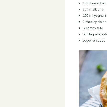
1 rol flammkuc
evt: melk of ei
100 ml yoghurt
2 theelepels ha
50 gram feta
platte petersel
peper en zout