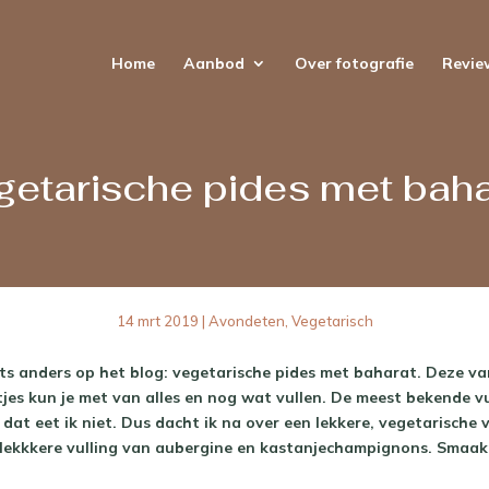
Home
Aanbod
Over fotografie
Revie
getarische pides met baha
14 mrt 2019
|
Avondeten
,
Vegetarisch
ets anders op het blog: vegetarische pides met baharat. Deze v
es kun je met van alles en nog wat vullen. De meest bekende vul
 dat eet ik niet. Dus dacht ik na over een lekkere, vegetarische 
lekkkere vulling van aubergine en kastanjechampignons. Smaa