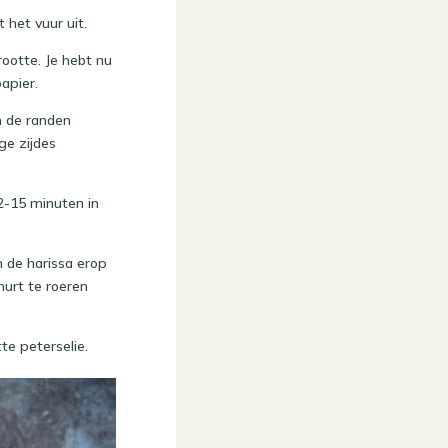
het vuur uit.
rootte. Je hebt nu
apier.
n de randen
ge zijdes
2-15 minuten in
n de harissa erop
hurt te roeren
te peterselie.