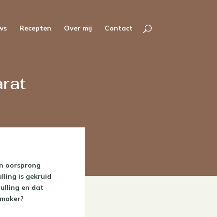
ws
Recepten
Over mij
Contact
rat
an oorsprong
ling is gekruid
vulling en dat
kmaker?