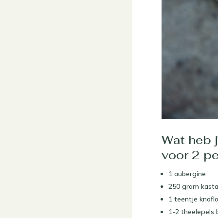
Wat heb 
voor 2 p
1 aubergine
250 gram kast
1 teentje knofl
1-2 theelepels 