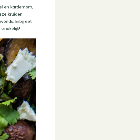
neel en kardemom,
deze kruiden
orlds. Erbij eet
smakelijk!