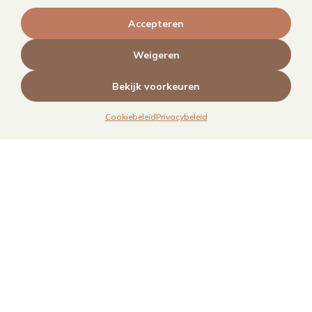
Kookboekfotografie
Accepteren
MAIN – Contentjaarabonnement
Weigeren
Bekijk voorkeuren
Cookiebeleid
Privacybeleid
Links