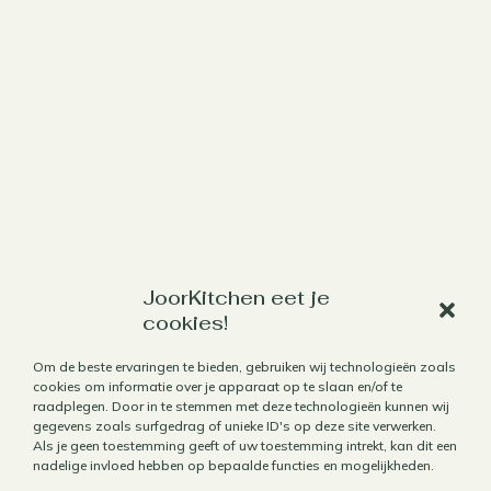
Werk met mij samen
JoorKitchen eet je
cookies!
Aanbod
Om de beste ervaringen te bieden, gebruiken wij technologieën zoals
Horecafotografie
cookies om informatie over je apparaat op te slaan en/of te
raadplegen. Door in te stemmen met deze technologieën kunnen wij
Receptontwikkeling
gegevens zoals surfgedrag of unieke ID's op deze site verwerken.
Brandingfotografie voor foodies
Als je geen toestemming geeft of uw toestemming intrekt, kan dit een
nadelige invloed hebben op bepaalde functies en mogelijkheden.
Foodfotografie