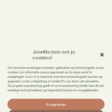
Werk met mij samen
JoorKitchen eet je
cookies!
Aanbod
Om de beste ervaringen te bieden, gebruiken wij technologieën zoals
Horecafotografie
cookies om informatie over je apparaat op te slaan en/of te
raadplegen. Door in te stemmen met deze technologieën kunnen wij
Receptontwikkeling
gegevens zoals surfgedrag of unieke ID's op deze site verwerken.
Brandingfotografie voor foodies
Als je geen toestemming geeft of uw toestemming intrekt, kan dit een
nadelige invloed hebben op bepaalde functies en mogelijkheden.
Foodfotografie
Kookboekfotografie
Accepteren
MAIN – Contentjaarabonnement