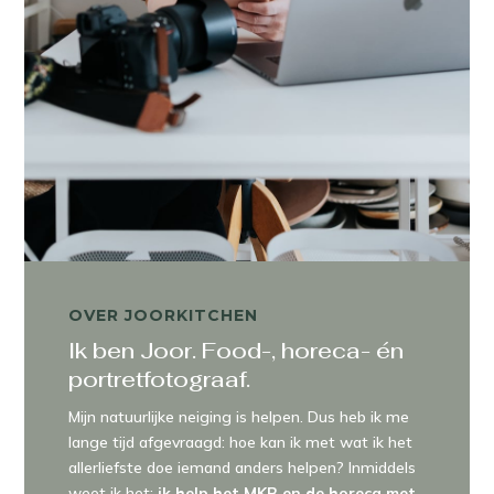
OVER JOORKITCHEN
Ik ben Joor. Food-, horeca- én
portretfotograaf.
Mijn natuurlijke neiging is helpen. Dus heb ik me
lange tijd afgevraagd: hoe kan ik met wat ik het
allerliefste doe iemand anders helpen? Inmiddels
weet ik het:
ik help het MKB en de horeca met