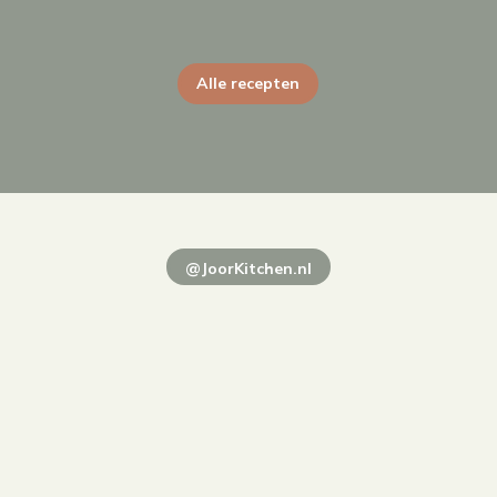
Alle recepten
@JoorKitchen.nl