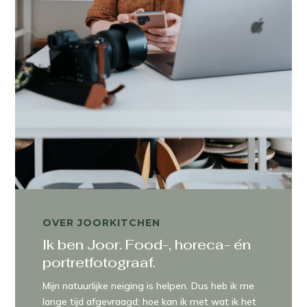
OVER JOORKITCHEN
Ik ben Joor. Food-, horeca- én
portretfotograaf.
Mijn natuurlijke neiging is helpen. Dus heb ik me
lange tijd afgevraagd: hoe kan ik met wat ik het