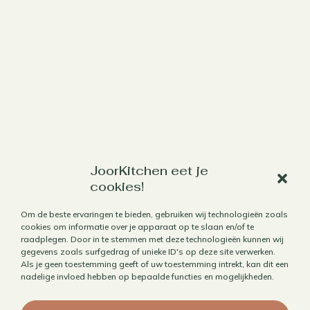
JoorKitchen eet je
Werk met mij samen
cookies!
Aanbod
Om de beste ervaringen te bieden, gebruiken wij technologieën zoals
Horecafotografie
cookies om informatie over je apparaat op te slaan en/of te
raadplegen. Door in te stemmen met deze technologieën kunnen wij
Receptontwikkeling
gegevens zoals surfgedrag of unieke ID's op deze site verwerken.
Als je geen toestemming geeft of uw toestemming intrekt, kan dit een
Brandingfotografie voor foodies
nadelige invloed hebben op bepaalde functies en mogelijkheden.
Foodfotografie
Kookboekfotografie