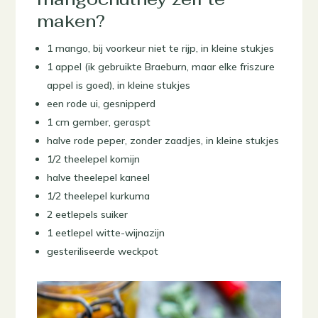
maken?
1 mango, bij voorkeur niet te rijp, in kleine stukjes
1 appel (ik gebruikte Braeburn, maar elke friszure
appel is goed), in kleine stukjes
een rode ui, gesnipperd
1 cm gember, geraspt
halve rode peper, zonder zaadjes, in kleine stukjes
1/2 theelepel komijn
halve theelepel kaneel
1/2 theelepel kurkuma
2 eetlepels suiker
1 eetlepel witte-wijnazijn
gesteriliseerde weckpot