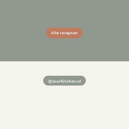
Alle recepten
@JoorKitchen.nl