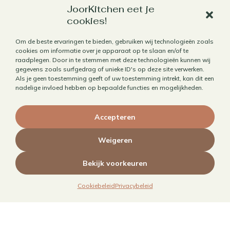
JoorKitchen eet je
Werk met mij samen
cookies!
Aanbod
Om de beste ervaringen te bieden, gebruiken wij technologieën zoals
Horecafotografie
cookies om informatie over je apparaat op te slaan en/of te
raadplegen. Door in te stemmen met deze technologieën kunnen wij
Receptontwikkeling
gegevens zoals surfgedrag of unieke ID's op deze site verwerken.
Als je geen toestemming geeft of uw toestemming intrekt, kan dit een
Brandingfotografie voor foodies
nadelige invloed hebben op bepaalde functies en mogelijkheden.
Foodfotografie
Kookboekfotografie
Accepteren
MAIN – Contentjaarabonnement
Weigeren
Bekijk voorkeuren
Cookiebeleid
Privacybeleid