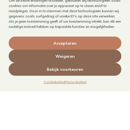
Om de beste ervaringen te bieden, gebruiken wij technologieën zoals
Horecafotografie
cookies om informatie over je apparaat op te slaan en/of te
raadplegen. Door in te stemmen met deze technologieën kunnen wij
Receptontwikkeling
gegevens zoals surfgedrag of unieke ID's op deze site verwerken.
Als je geen toestemming geeft of uw toestemming intrekt, kan dit een
Brandingfotografie voor foodies
nadelige invloed hebben op bepaalde functies en mogelijkheden.
Foodfotografie
Kookboekfotografie
Accepteren
MAIN – Contentjaarabonnement
Weigeren
Bekijk voorkeuren
Cookiebeleid
Privacybeleid