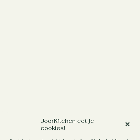
JoorKitchen eet je
Werk met mij samen
cookies!
Aanbod