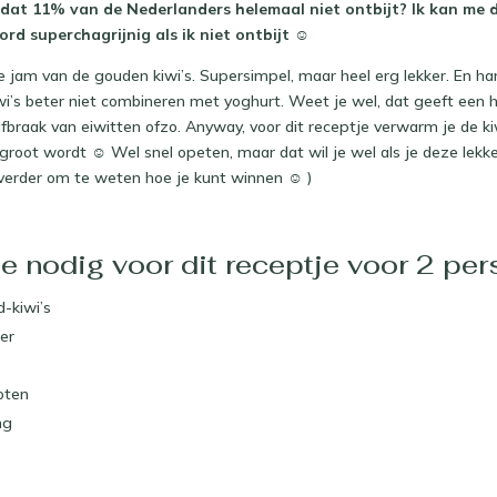
 dat 11% van de Nederlanders helemaal niet ontbijt? Ik kan me d
ord superchagrijnig als ik niet ontbijt ☺
ke jam van de gouden kiwi’s. Supersimpel, maar heel erg lekker. En h
wi’s beter niet combineren met yoghurt. Weet je wel, dat geeft een h
fbraak van eiwitten ofzo. Anyway, voor dit receptje verwarm je de k
root wordt ☺ Wel snel opeten, maar dat wil je wel als je deze lekkere
 verder om te weten hoe je kunt winnen ☺ )
e nodig voor dit receptje voor 2 pe
-kiwi’s
ker
oten
ng