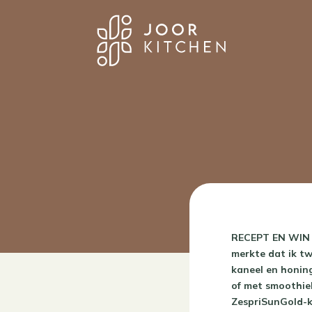
RECEPT EN WIN E
merkte dat ik tw
kaneel en honing
of met smoothieb
ZespriSunGold-k