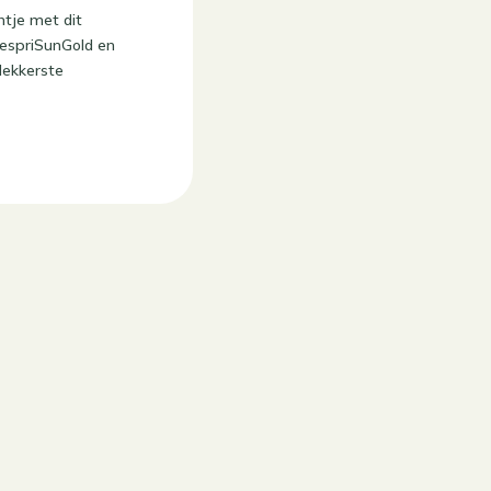
htje met dit
#ZespriSunGold en
 lekkerste