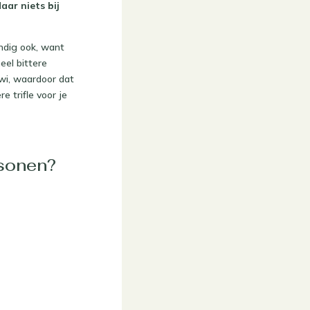
aar niets bij
andig ook, want
eel bittere
iwi, waardoor dat
 trifle voor je
rsonen?