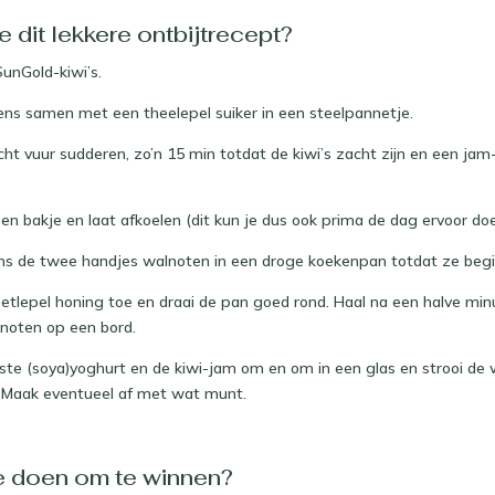
 dit lekkere ontbijtrecept?
SunGold-kiwi’s.
ens samen met een theelepel suiker in een steelpannetje.
cht vuur sudderen, zo’n 15 min totdat de kiwi’s zacht zijn en een jam
een bakje en laat afkoelen (dit kun je dus ook prima de dag ervoor doe
ens de twee handjes walnoten in een droge koekenpan totdat ze begi
etlepel honing toe en draai de pan goed rond. Haal na een halve min
lnoten op een bord.
atste (soya)yoghurt en de kiwi-jam om en om in een glas en strooi de 
. Maak eventueel af met wat munt.
e doen om te winnen?