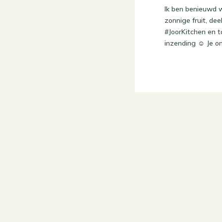
Ik ben benieuwd w
zonnige fruit, de
#JoorKitchen en ta
inzending ☺ Je o