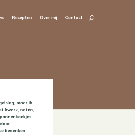
ws
Recepten
Over mij
Contact
lslag, maar ik
et kwark, noten,
t pannenkoekjes
 door
te bedenken.