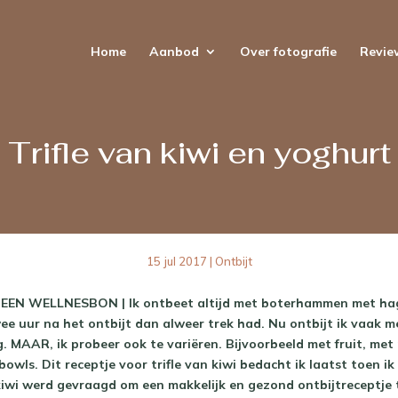
Home
Aanbod
Over fotografie
Revie
Trifle van kiwi en yoghurt
15 jul 2017
|
Ontbijt
EN WELLNESBON | Ik ontbeet altijd met boterhammen met hage
ee uur na het ontbijt dan alweer trek had. Nu ontbijt ik vaak m
. MAAR, ik probeer ook te variëren. Bijvoorbeeld met fruit, me
owls. Dit receptje voor trifle van kiwi bedacht ik laatst toen ik
iwi werd gevraagd om een makkelijk en gezond ontbijtreceptje 