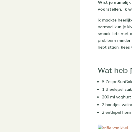
Wist je namelijk
voorstellen, ik w
Ik maakte heerlij
normaal kun je ki
smaak. Iets met a
probleem minder g
hebt staan. (lees
Wat heb j
5 ZespriSunGold
1 theelepel sui
200 ml yoghurt
2 handjes waln
2 eetlepel honi