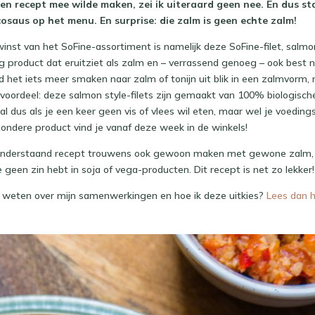
en recept mee wilde maken, zei ik uiteraard geen nee. En dus s
saus op het menu. En surprise: die zalm is geen echte zalm!
nst van het SoFine-assortiment is namelijk deze SoFine-filet, salmon
g product dat eruitziet als zalm en – verrassend genoeg – ook best 
ond het iets meer smaken naar zalm of tonijn uit blik in een zalmvorm,
voordeel: deze salmon style-filets zijn gemaakt van 100% biologische 
al dus als je een keer geen vis of vlees wil eten, maar wel je voeding
ijzondere product vind je vanaf deze week in de winkels!
 onderstaand recept trouwens ook gewoon maken met gewone zalm, d
 geen zin hebt in soja of vega-producten. Dit recept is net zo lekker!
r weten over mijn samenwerkingen en hoe ik deze uitkies?
Lees dan h