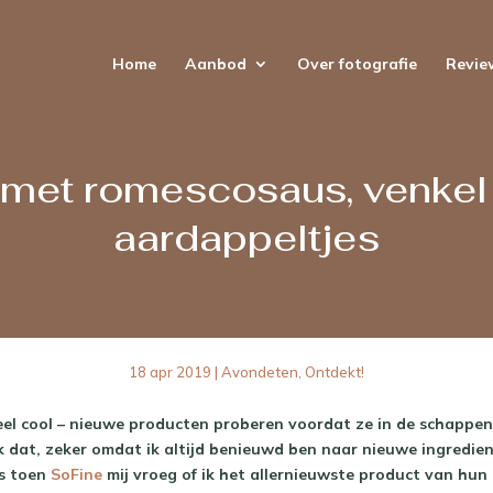
Home
Aanbod
Over fotografie
Revie
 met romescosaus, venke
aardappeltjes
18 apr 2019
|
Avondeten
,
Ontdekt!
el cool – nieuwe producten proberen voordat ze in de schappen
k dat, zeker omdat ik altijd benieuwd ben naar nieuwe ingredie
s toen
SoFine
mij vroeg of ik het allernieuwste product van hun