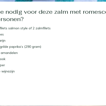
je nodig voor deze zalm met romes
ersonen?
ilets salmon style of 2 zalmfilets
jes
rijn
egrilde paprika’s (290 gram)
e amandelen
look
eper
 wijnazijn