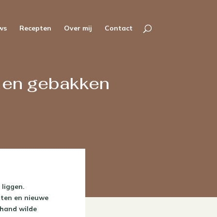
ws
Recepten
Over mij
Contact
l en gebakken
 liggen.
nten en nieuwe
 hand wilde