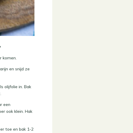
?
ur komen.
rijn en snijd ze
olijfolie in. Bak
.
ar een
er ook klein. Hak
per toe en bak 1-2