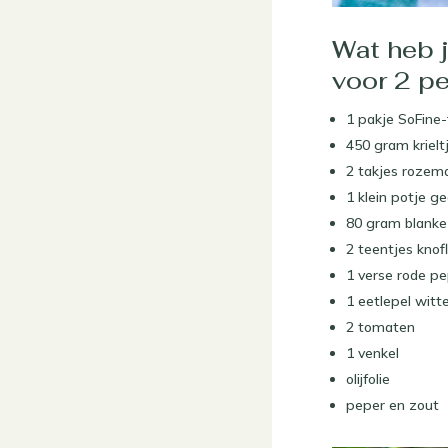
Wat heb 
voor 2 p
1 pakje SoFine-f
450 gram krielt
2 takjes rozema
1 klein potje g
80 gram blank
2 teentjes knof
1 verse rode p
1 eetlepel witte
2 tomaten
1 venkel
olijfolie
peper en zout