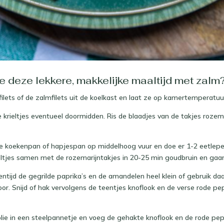
 deze lekkere, makkelijke maaltijd met zalm
 filets of de zalmfilets uit de koelkast en laat ze op kamertemperatu
e krieltjes eventueel doormidden. Ris de blaadjes van de takjes rozema
te koekenpan of hapjespan op middelhoog vuur en doe er 1-2 eetlepels 
eltjes samen met de rozemarijntakjes in 20-25 min goudbruin en gaar
sentijd de gegrilde paprika’s en de amandelen heel klein of gebruik da
r. Snijd of hak vervolgens de teentjes knoflook en de verse rode pep
jfolie in een steelpannetje en voeg de gehakte knoflook en de rode pe