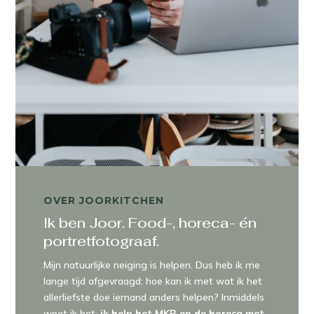
OVER JOORKITCHEN
Ik ben Joor. Food-, horeca- én
portretfotograaf.
Mijn natuurlijke neiging is helpen. Dus heb ik me
lange tijd afgevraagd: hoe kan ik met wat ik het
allerliefste doe iemand anders helpen? Inmiddels
weet ik het:
ik help het MKB en de horeca met