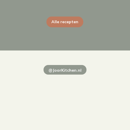
Alle recepten
@JoorKitchen.nl