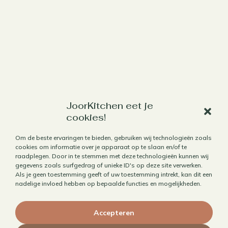
JoorKitchen eet je
Werk met mij samen
cookies!
Aanbod
Om de beste ervaringen te bieden, gebruiken wij technologieën zoals
Horecafotografie
cookies om informatie over je apparaat op te slaan en/of te
raadplegen. Door in te stemmen met deze technologieën kunnen wij
Receptontwikkeling
gegevens zoals surfgedrag of unieke ID's op deze site verwerken.
Als je geen toestemming geeft of uw toestemming intrekt, kan dit een
Brandingfotografie voor foodies
nadelige invloed hebben op bepaalde functies en mogelijkheden.
Foodfotografie
Kookboekfotografie
Accepteren
MAIN – Contentjaarabonnement