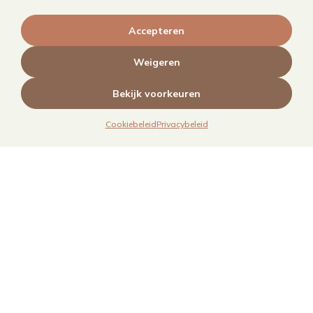
Foodfotografie
Kookboekfotografie
Accepteren
MAIN – Contentjaarabonnement
Weigeren
Bekijk voorkeuren
Cookiebeleid
Privacybeleid
Links