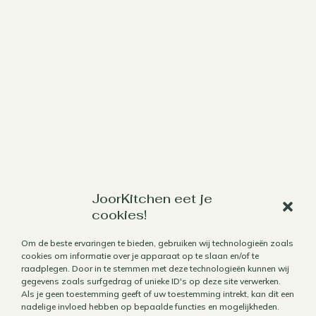
JoorKitchen eet je
Werk met mij samen
cookies!
Aanbod
Om de beste ervaringen te bieden, gebruiken wij technologieën zoals
Horecafotografie
cookies om informatie over je apparaat op te slaan en/of te
raadplegen. Door in te stemmen met deze technologieën kunnen wij
Receptontwikkeling
gegevens zoals surfgedrag of unieke ID's op deze site verwerken.
Als je geen toestemming geeft of uw toestemming intrekt, kan dit een
Brandingfotografie voor foodies
nadelige invloed hebben op bepaalde functies en mogelijkheden.