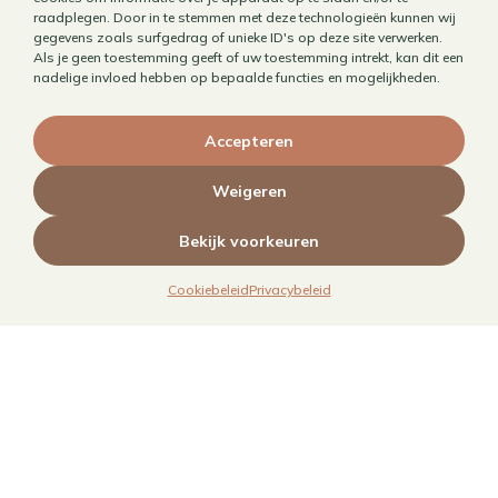
raadplegen. Door in te stemmen met deze technologieën kunnen wij
Receptontwikkeling
gegevens zoals surfgedrag of unieke ID's op deze site verwerken.
Brandingfotografie voor foodies
Als je geen toestemming geeft of uw toestemming intrekt, kan dit een
nadelige invloed hebben op bepaalde functies en mogelijkheden.
Foodfotografie
Kookboekfotografie
Accepteren
MAIN – Contentjaarabonnement
Weigeren
Bekijk voorkeuren
Cookiebeleid
Privacybeleid