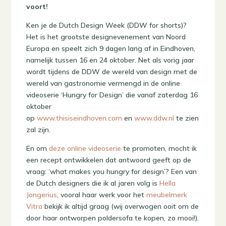
voort!
Ken je de Dutch Design Week (DDW for shorts)?
Het is het grootste designevenement van Noord
Europa en speelt zich 9 dagen lang af in Eindhoven,
namelijk tussen 16 en 24 oktober. Net als vorig jaar
wordt tijdens de DDW de wereld van design met de
wereld van gastronomie vermengd in de online
videoserie ‘Hungry for Design’ die vanaf zaterdag 16
oktober
op
www.thisiseindhoven.com
en
www.ddw.nl
te zien
zal zijn.
En om
deze online videoserie
te promoten, mocht ik
een recept ontwikkelen dat antwoord geeft op de
vraag: ‘what makes you hungry for design’? Een van
de Dutch designers die ik al jaren volg is
Hella
Jongerius
, vooral haar werk voor het
meubelmerk
Vitra
bekijk ik altijd graag (wij overwogen ooit om de
door haar ontworpen poldersofa te kopen, zo mooi!).