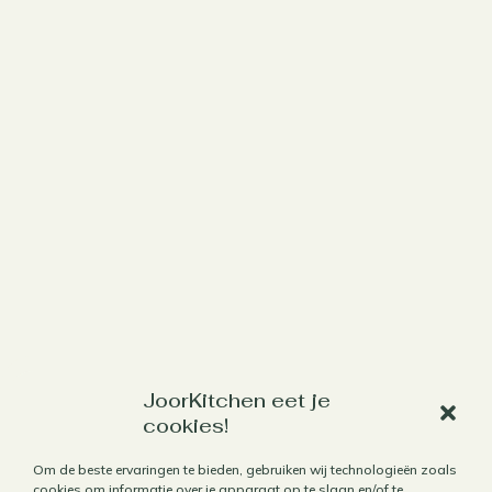
Werk met mij samen
JoorKitchen eet je
cookies!
Aanbod
Om de beste ervaringen te bieden, gebruiken wij technologieën zoals
Horecafotografie
cookies om informatie over je apparaat op te slaan en/of te