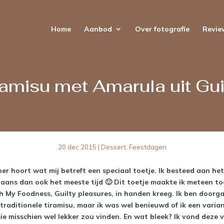
Home
Aanbod
Over fotografie
Revie
amisu met Amarula uit Gui
20 dec 2015
|
Dessert
,
Feestdagen
iner hoort wat mij betreft een speciaal toetje. Ik besteed aan h
aans dan ook het meeste tijd 🙂 Dit toetje maakte ik meteen to
 My Foodness, Guilty pleasures, in handen kreeg. Ik ben doorg
traditionele tiramisu, maar ik was wel benieuwd of ik een varia
sie misschien wel lekker zou vinden. En wat bleek? Ik vond deze v