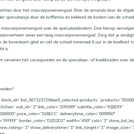
eiwitten door het mascarponemengsel. Roer de amarula door de afgek
der speculaasje door de koffiemix en bekleed de bodem van de schaa
g mascarponemengsel over de speculaasbodem. Doe hierop vervolge
daaroverheen weer een laag mascarponemengsel. Zorg dat je eindig
k de bovenkant glad en zet de schaal minimaal 6 uur in de koelkast t
d is.
het serveren het cacaopoeder en de speculaas- of koekkruiden over d
worden?
ks block_id=”bol_567123729dae9_selected-products” products=”920
tchen” sub_id=”1″ link_color=”205599″ subtitle_color=”91BDFF”
”000000″ price_color=”526ECC” deliverytime_color=”009900″
=”FFFFFF” border_color=”D2D2D2″ width=”450″ cols=”1″ show_bol_lo
how_rating=”1″ show_deliverytime=”1″ link_target=”1″ image_size=”