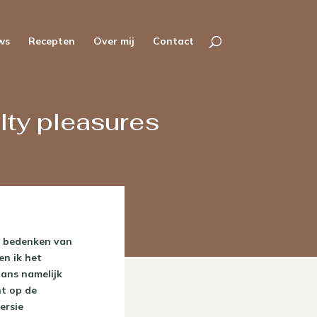
ws
Recepten
Over mij
Contact
lty pleasures
et bedenken van
en ik het
aans namelijk
nt op de
ersie