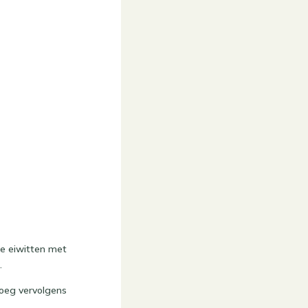
 de eiwitten met
.
voeg vervolgens