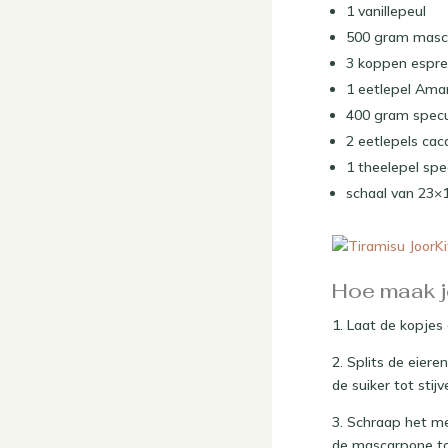
1 vanillepeul
500 gram masc
3 koppen espr
1 eetlepel Ama
400 gram specu
2 eetlepels ca
1 theelepel spe
schaal van 23×
Hoe maak je
1. Laat de kopjes
2. Splits de eiere
de suiker tot stij
3. Schraap het me
de mascarpone toe