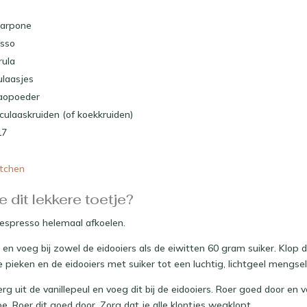
arpone
esso
rula
laasjes
caopoeder
culaaskruiden (of koekkruiden)
17
 dit lekkere toetje?
 espresso helemaal afkoelen.
n en voeg bij zowel de eidooiers als de eiwitten 60 gram suiker. Klop
ve pieken en de eidooiers met suiker tot een luchtig, lichtgeel mengsel
rg uit de vanillepeul en voeg dit bij de eidooiers. Roer goed door en 
. Roer dit goed door. Zorg dat je alle klontjes wegklopt.