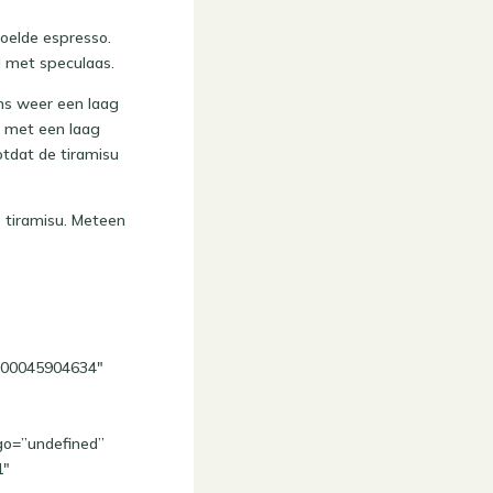
oelde espresso.
l met speculaas.
ns weer een laag
t met een laag
otdat de tiramisu
e tiramisu. Meteen
0000045904634″
go=”undefined”
1″