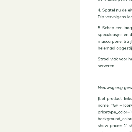
4. Spatel nu de 
Dip vervolgens ie
5. Schep een laa
speculaasjes en 
mascarpone. Strij
helemaal opgestijf
Strooi vlak voor 
serveren.
Nieuwsgierig ge
[bol_product_lin
name=”GP – JoorKi
pricetype_color=
background_color
show_price=”1″ s