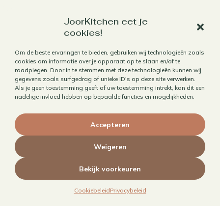
Werk met mij samen
JoorKitchen eet je
cookies!
Aanbod
Om de beste ervaringen te bieden, gebruiken wij technologieën zoals
Horecafotografie
cookies om informatie over je apparaat op te slaan en/of te
raadplegen. Door in te stemmen met deze technologieën kunnen wij
Receptontwikkeling
gegevens zoals surfgedrag of unieke ID's op deze site verwerken.
Brandingfotografie voor foodies
Als je geen toestemming geeft of uw toestemming intrekt, kan dit een
nadelige invloed hebben op bepaalde functies en mogelijkheden.
Foodfotografie
Kookboekfotografie
Accepteren
MAIN – Contentjaarabonnement
Weigeren
Bekijk voorkeuren
Cookiebeleid
Privacybeleid