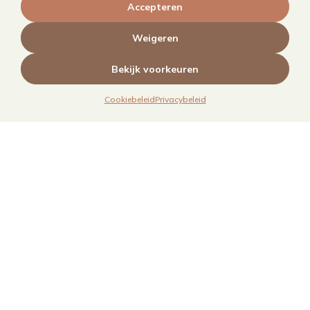
Kookboekfotografie
Accepteren
MAIN – Contentjaarabonnement
Weigeren
Bekijk voorkeuren
Cookiebeleid
Privacybeleid
Links