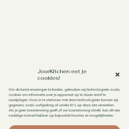
JoorKitchen eet je
Werk met mij samen
cookies!
Aanbod
Om de beste ervaringen te bieden, gebruiken wij technologieën zoals
Horecafotografie
cookies om informatie over je apparaat op te slaan en/of te
raadplegen. Door in te stemmen met deze technologieën kunnen wij
Receptontwikkeling
gegevens zoals surfgedrag of unieke ID's op deze site verwerken.
Als je geen toestemming geeft of uw toestemming intrekt, kan dit een
Brandingfotografie voor foodies
nadelige invloed hebben op bepaalde functies en mogelijkheden.
Foodfotografie