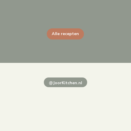
Alle recepten
@JoorKitchen.nl