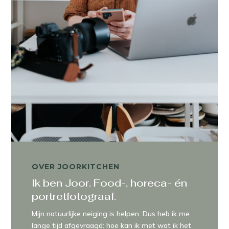
OVER JOORKITCHEN
Ik ben Joor. Food-, horeca- én
portretfotograaf.
Mijn natuurlijke neiging is helpen. Dus heb ik me
lange tijd afgevraagd: hoe kan ik met wat ik het