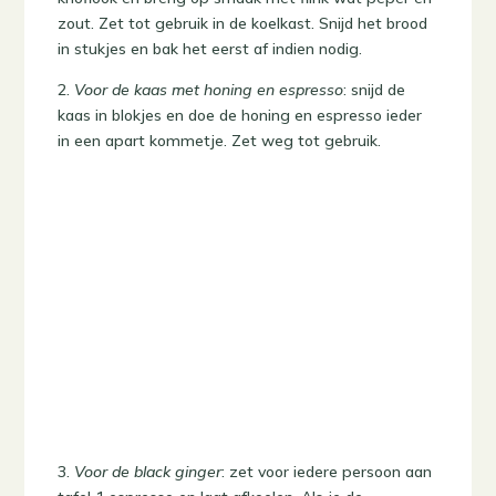
zout. Zet tot gebruik in de koelkast. Snijd het brood
in stukjes en bak het eerst af indien nodig.
2.
Voor de kaas met honing en espresso
: snijd de
kaas in blokjes en doe de honing en espresso ieder
in een apart kommetje. Zet weg tot gebruik.
3.
Voor de black ginger
: zet voor iedere persoon aan
tafel 1 espresso en laat afkoelen. Als je de
borrelplank serveert, schenk je de glazen in met
ginger ale, voeg je een takje rozemarijn toe en
schenk je vervolgens 1 espresso per persoon in het
glas.
4.
Voor de bitterballen
: bereid de bitterballen volgens
de aanwijzingen op de verpakking. Zorg dat je de
bitterballen afbakt kort voordat je de borrelplank
gaat serveren, dan zijn de bitterballen het lekkerst.