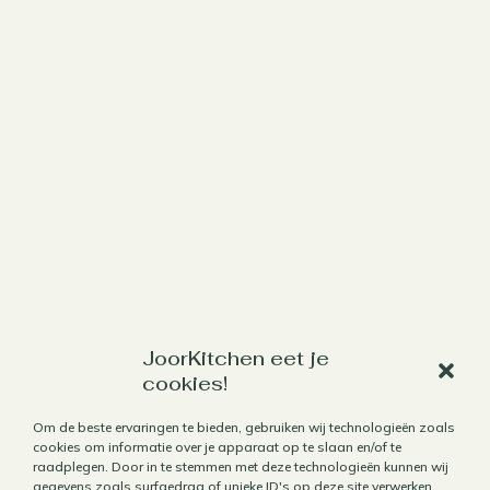
Werk met mij samen
Aanbod
Horecafotografie
Receptontwikkeling
Brandingfotografie voor foodies
Foodfotografie
Kookboekfotografie
JoorKitchen eet je
MAIN – Contentjaarabonnement
cookies!
Om de beste ervaringen te bieden, gebruiken wij technologieën zoals
cookies om informatie over je apparaat op te slaan en/of te
raadplegen. Door in te stemmen met deze technologieën kunnen wij
gegevens zoals surfgedrag of unieke ID's op deze site verwerken.