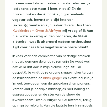
als een soort diner. Lekker voor de televisie. Je
leeft tenslotte maar 1 keer, niet :)? En de
borrelplanken die ik maak zijn grotendeels
vegetarisch, bevatten altijd iets van
(excuus)groente en zijn lekker divers. Dus toen
Kwekkeboom Oven & Airfryer
mij vroeg of ik hun
nieuwste lekkernij wilden proberen, de VEGA
bitterbal, was ik uiteraard meteen enthousiast.
Tijd voor deze luxe vegetarische borrelplank!
Ik koos voor een combinatie van herfstige smaken
met als gemene deler de rozemarijn (je weet wel,
dat kruid dat ook in mijn nieuwe logo zit – al
gespot?). Je vindt deze groene smaakmaker terug in
de kruidenboter, de
black ginger
en eventueel kun je
‘m ook toevoegen aan de gebakken champignons.
Verder vind je heerlijke kaashapjes met honing en
espressopoeder en de ster van de show, de
Kwekkeboom Oven & Aifryer VEGA bitterbal, terug
op mijn borrelplank. Van die laatste ben ik inmiddels