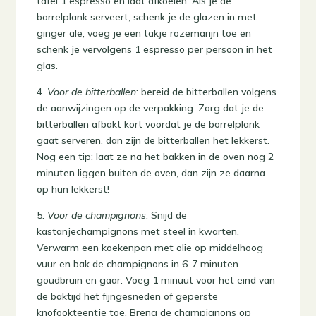
Nog een tip: laat ze na het bakken in de oven nog 2
minuten liggen buiten de oven, dan zijn ze daarna
op hun lekkerst!
5.
Voor de champignons
: Snijd de
kastanjechampignons met steel in kwarten.
Verwarm een koekenpan met olie op middelhoog
vuur en bak de champignons in 6-7 minuten
goudbruin en gaar. Voeg 1 minuut voor het eind van
de baktijd het fijngesneden of geperste
knofookteentje toe. Breng de champignons op
smaak met peper en zout en bestrooi ze met verse
peterselie.
Serveer je luxe vegetarische borrelplank op een
mooie plank of op een mooi bord. Borrelze!