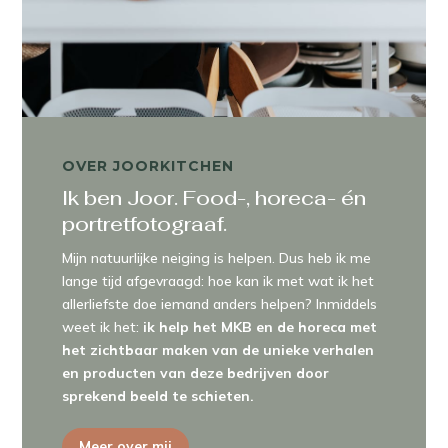
OVER JOORKITCHEN
Ik ben Joor. Food-, horeca- én
portretfotograaf.
Mijn natuurlijke neiging is helpen. Dus heb ik me
lange tijd afgevraagd: hoe kan ik met wat ik het
allerliefste doe iemand anders helpen? Inmiddels
weet ik het:
ik help het MKB en de horeca met
het zichtbaar maken van de unieke verhalen
en producten van deze bedrijven door
sprekend beeld te schieten.
Meer over mij