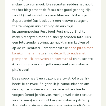
mobielfoto van maak. Die recepten redden het nooit
tot het blog omdat de foto’s niet goed genoeg zijn
(vind ik), niet omdat de gerechten niet lekker zijn.
Superzonde! Dus besloot ik een nieuwe categorie
toe te voegen aan het blog én aan mijn
Instagrampagina: Fast food, Fast shoot. Snel te
maken recepten met een snel geschoten foto. Dus
een foto zonder styling, gemaakt in mn keuken of
op de keukentafel. Eerder maakte ik
deze pita’s met
komkommer en feta
en nu
deze flatbreads met
pompoen, kikkererwten en zoetzure ui
en nu schotel
ik je graag deze courgettesoep met geroosterde
pita’s voor!
Deze soep heeft een bijzondere twist. Of eigenlijk
heeft ‘ie er twee. Zo gebruik je cannelinibonen om
de soep te binden en wat extra eiwitten toe te
voegen (proef je niks van, merk je wel in de textuur
van de soep) en je maakt er geroosterde pita’s bij.
Superlekker, deze in de oven geroosterde pita’s met