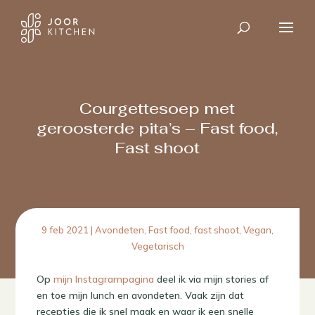
Courgettesoep met
geroosterde pita’s – Fast food,
Fast shoot
9 feb 2021
|
Avondeten
,
Fast food, fast shoot
,
Vegan
,
Vegetarisch
Op
mijn Instagrampagina
deel ik via mijn stories af
en toe mijn lunch en avondeten. Vaak zijn dat
receptjes die ik snel maak en waar ik een snelle