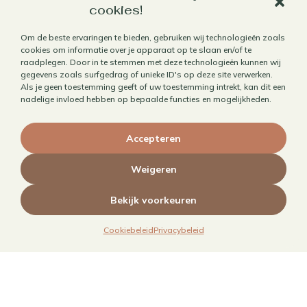
cookies!
Om de beste ervaringen te bieden, gebruiken wij technologieën zoals
cookies om informatie over je apparaat op te slaan en/of te
Werk met mij samen
raadplegen. Door in te stemmen met deze technologieën kunnen wij
gegevens zoals surfgedrag of unieke ID's op deze site verwerken.
Als je geen toestemming geeft of uw toestemming intrekt, kan dit een
Aanbod
nadelige invloed hebben op bepaalde functies en mogelijkheden.
Horecafotografie
Receptontwikkeling
Accepteren
Brandingfotografie voor foodies
Weigeren
Foodfotografie
Kookboekfotografie
Bekijk voorkeuren
MAIN – Contentjaarabonnement
Cookiebeleid
Privacybeleid