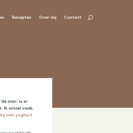
ws
Recepten
Over mij
Contact
‘de man’ is er
. Ik wissel vaak,
ake met yoghurt
ere receptje als