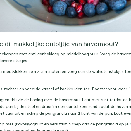
 dit makkelijke ontbijtje van havermout?
oekenpan met anti-aanbaklaag op middelhoog vuur. Voeg de haverm
leinere stukjes.
ermoutvlokken zo’n 2-3 minuten en voeg dan de walnotenstukjes toe
ets zachter en voeg de kaneel of koekkruiden toe. Rooster voor weer 1
aag en drizzle de honing over de havermout. Laat met rust totdat de 
 de pan bij de steel en draai ‘m een aantal keer rond zodat de have
et vuur uit en schep de pangranola naar 1 kant van de pan. Laat eve
 op met (kokos)yoghurt en vers fruit. Schep dan de pangranola op je 
en, hoe knapperiger je granola wordt.