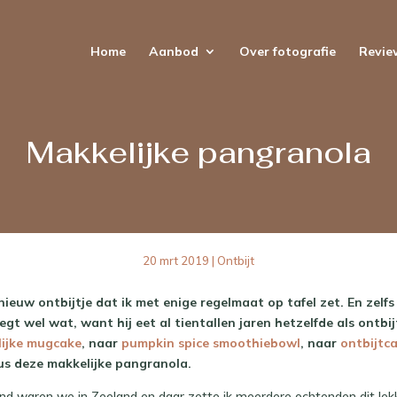
Home
Aanbod
Over fotografie
Revie
Makkelijke pangranola
20 mrt 2019
|
Ontbijt
nieuw ontbijtje dat ik met enige regelmaat op tafel zet. En zelfs 
gt wel wat, want hij eet al tientallen jaren hetzelfde als ontbijt
ijke mugcake
, naar
pumpkin spice smoothiebowl
, naar
ontbijtc
dus deze makkelijke pangranola.
d waren we in Zeeland en daar zette ik meerdere ochtenden dit lekk