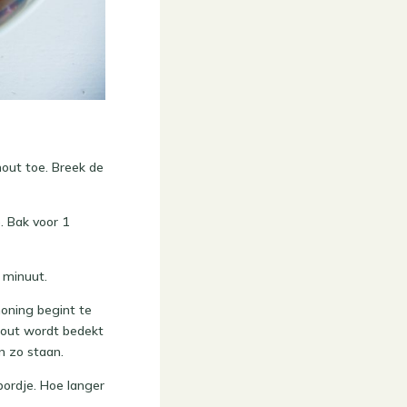
out toe. Breek de
. Bak voor 1
 minuut.
honing begint te
rmout wordt bedekt
n zo staan.
bordje. Hoe langer