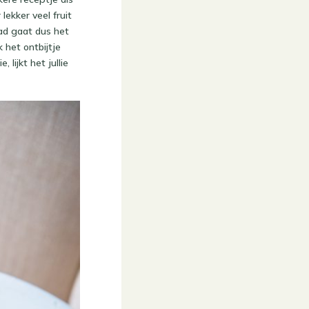
lekker veel fruit
pad gaat dus het
 het ontbijtje
lijkt het jullie