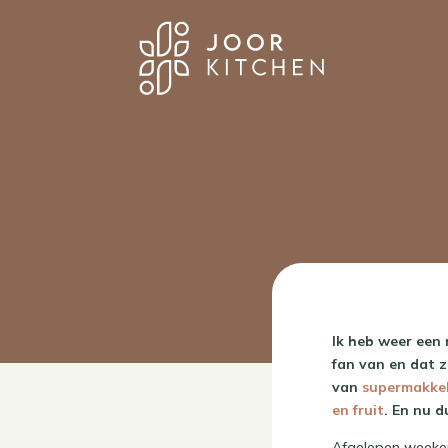
Ik heb weer een 
fan van en dat ze
van
supermakkel
en fruit
. En nu 
Afgelopen weeken