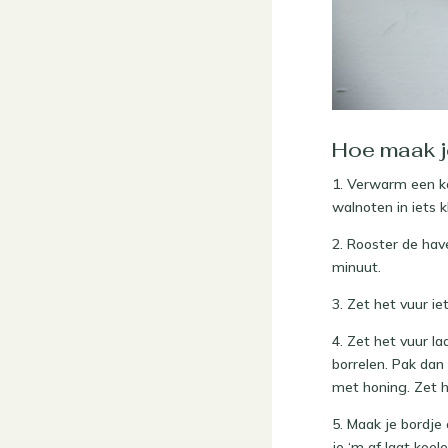
Hoe maak je
1. Verwarm een k
walnoten in iets k
2. Rooster de hav
minuut.
3. Zet het vuur i
4. Zet het vuur l
borrelen. Pak dan
met honing. Zet h
5. Maak je bordje
je ‘m af laat koel