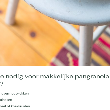
je nodig voor makkelijke pangranola
?
 havermoutvlokken
alnoten
neel of koekkruiden