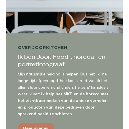
OVER JOORKITCHEN
Ik ben Joor. Food-, horeca- én
portretfotograaf.
Mijn natuurlijke neiging is helpen. Dus heb ik me
lange tijd afgevraagd: hoe kan ik met wat ik het
allerliefste doe iemand anders helpen? Inmiddels
weet ik het:
ik help het MKB en de horeca met
het zichtbaar maken van de unieke verhalen
en producten van deze bedrijven door
sprekend beeld te schieten.
Meer over mij