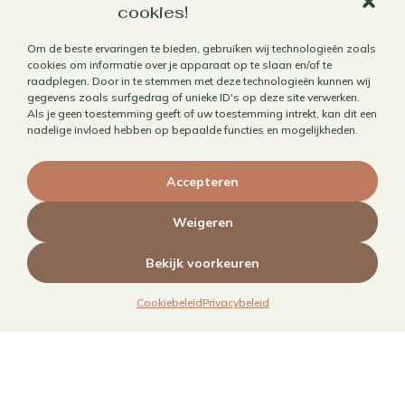
cookies!
Om de beste ervaringen te bieden, gebruiken wij technologieën zoals
cookies om informatie over je apparaat op te slaan en/of te
Werk met mij samen
raadplegen. Door in te stemmen met deze technologieën kunnen wij
gegevens zoals surfgedrag of unieke ID's op deze site verwerken.
Als je geen toestemming geeft of uw toestemming intrekt, kan dit een
Aanbod
nadelige invloed hebben op bepaalde functies en mogelijkheden.
Horecafotografie
Receptontwikkeling
Accepteren
Brandingfotografie voor foodies
Weigeren
Foodfotografie
Kookboekfotografie
Bekijk voorkeuren
MAIN – Contentjaarabonnement
Cookiebeleid
Privacybeleid