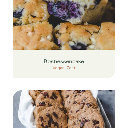
Bosbessencake
Vegan
,
Zoet