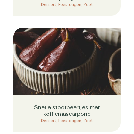
Dessert
,
Feestdagen
,
Zoet
Snelle stoofpeertjes met
koffiemascarpone
Dessert
,
Feestdagen
,
Zoet