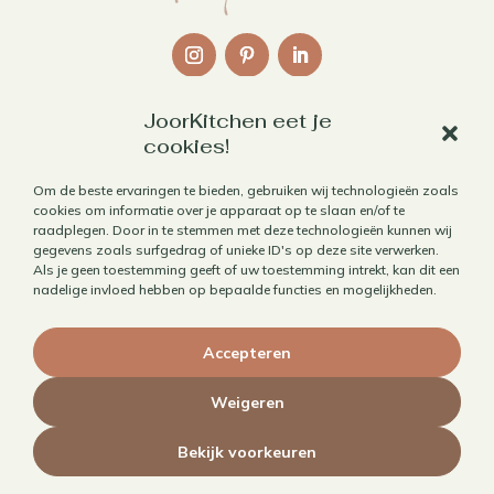
JoorKitchen eet je
Links
cookies!
Over mij
Om de beste ervaringen te bieden, gebruiken wij technologieën zoals
Contact
cookies om informatie over je apparaat op te slaan en/of te
raadplegen. Door in te stemmen met deze technologieën kunnen wij
Algemene voorwaarden
gegevens zoals surfgedrag of unieke ID's op deze site verwerken.
Als je geen toestemming geeft of uw toestemming intrekt, kan dit een
Privacybeleid
nadelige invloed hebben op bepaalde functies en mogelijkheden.
Cookiebeleid
Accepteren
Herroepen aankoop
Weigeren
Bekijk voorkeuren
© 2010 - 2026 JoorKitchen | Website door
Maaike Maakt