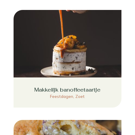
Makkelijk banoffeetaartje
Feestdagen
,
Zoet