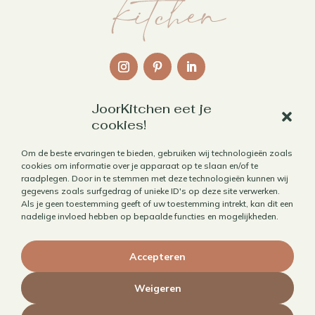
JoorKitchen eet je
Links
cookies!
Over mij
Om de beste ervaringen te bieden, gebruiken wij technologieën zoals
Contact
cookies om informatie over je apparaat op te slaan en/of te
raadplegen. Door in te stemmen met deze technologieën kunnen wij
Algemene voorwaarden
gegevens zoals surfgedrag of unieke ID's op deze site verwerken.
Als je geen toestemming geeft of uw toestemming intrekt, kan dit een
Privacybeleid
nadelige invloed hebben op bepaalde functies en mogelijkheden.
Cookiebeleid
Accepteren
Herroepen aankoop
Weigeren