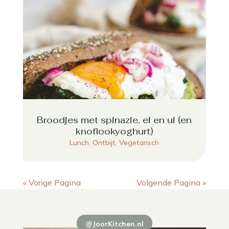
Broodjes met spinazie, ei en ui (en
knoflookyoghurt)
Lunch
,
Ontbijt
,
Vegetarisch
« Vorige Pagina
Volgende Pagina »
@JoorKitchen.nl