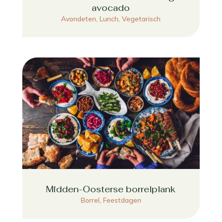
avocado
Avondeten
,
Lunch
,
Vegetarisch
Midden-Oosterse borrelplank
Borrel
,
Feestdagen