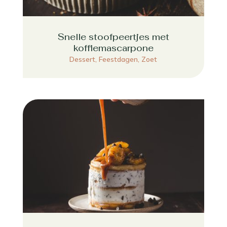
Snelle stoofpeertjes met
koffiemascarpone
Dessert
,
Feestdagen
,
Zoet