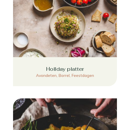
Holiday platter
Avondeten
,
Borrel
,
Feestdagen