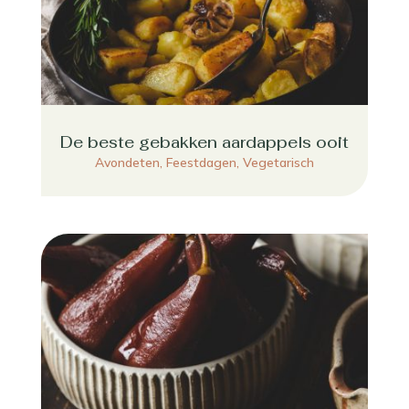
De beste gebakken aardappels ooit
Avondeten
,
Feestdagen
,
Vegetarisch