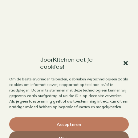
Werk met mij samen
JoorKitchen eet je
cookies!
Aanbod
Om de beste ervaringen te bieden, gebruiken wij technologieën zoals
Horecafotografie
cookies om informatie over je apparaat op te slaan en/of te
raadplegen. Door in te stemmen met deze technologieën kunnen wij
Receptontwikkeling
gegevens zoals surfgedrag of unieke ID's op deze site verwerken.
Brandingfotografie voor foodies
Als je geen toestemming geeft of uw toestemming intrekt, kan dit een
nadelige invloed hebben op bepaalde functies en mogelijkheden.
Foodfotografie
Kookboekfotografie
Accepteren
MAIN – Contentjaarabonnement