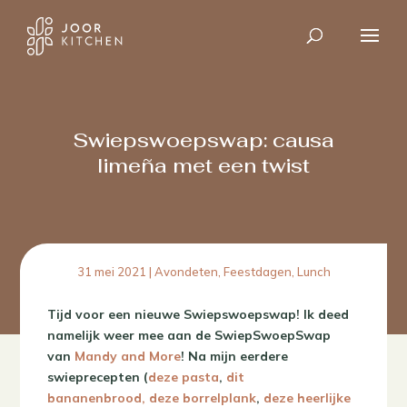
Swiepswoepswap: causa
limeña met een twist
31 mei 2021
|
Avondeten
,
Feestdagen
,
Lunch
Tijd voor een nieuwe Swiepswoepswap!
Ik deed
namelijk weer mee aan de SwiepSwoepSwap
van
Mandy and More
! Na mijn eerdere
swieprecepten (
deze pasta
,
dit
bananenbrood,
deze borrelplank
,
deze heerlijke