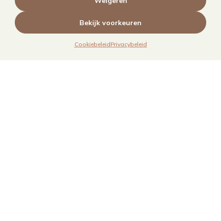
Weigeren
Bekijk voorkeuren
Cookiebeleid
Privacybeleid
Links
Over mij
Contact