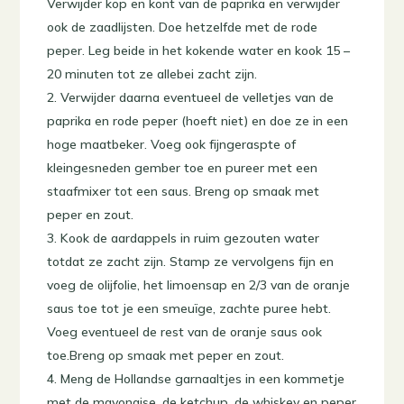
Verwijder kop en kont van de paprika en verwijder
ook de zaadlijsten. Doe hetzelfde met de rode
peper. Leg beide in het kokende water en kook 15 –
20 minuten tot ze allebei zacht zijn.
Verwijder daarna eventueel de velletjes van de
paprika en rode peper (hoeft niet) en doe ze in een
hoge maatbeker. Voeg ook fijngeraspte of
kleingesneden gember toe en pureer met een
staafmixer tot een saus. Breng op smaak met
peper en zout.
Kook de aardappels in ruim gezouten water
totdat ze zacht zijn. Stamp ze vervolgens fijn en
voeg de olijfolie, het limoensap en 2/3 van de oranje
saus toe tot je een smeuïge, zachte puree hebt.
Voeg eventueel de rest van de oranje saus ook
toe.Breng op smaak met peper en zout.
Meng de Hollandse garnaaltjes in een kommetje
met de mayonaise, de ketchup, de whiskey en peper