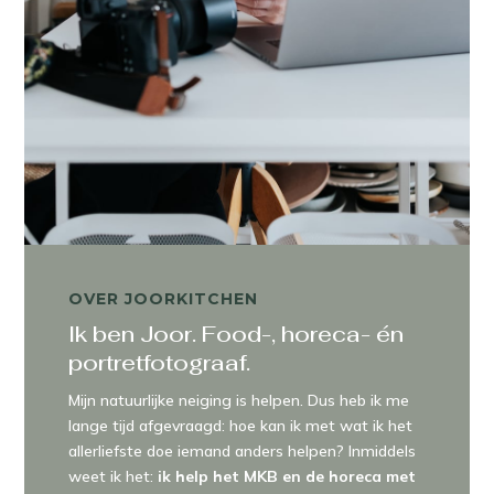
OVER JOORKITCHEN
Ik ben Joor. Food-, horeca- én
portretfotograaf.
Mijn natuurlijke neiging is helpen. Dus heb ik me
lange tijd afgevraagd: hoe kan ik met wat ik het
allerliefste doe iemand anders helpen? Inmiddels
weet ik het:
ik help het MKB en de horeca met