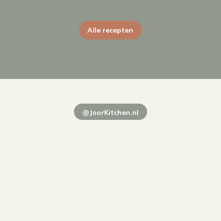
Alle recepten
@JoorKitchen.nl